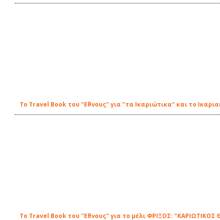
Το Travel Book του "Εθνους" για "τα Ικαριώτικα" και το Ικαρ
Το Travel Book του "Εθνους" για το μέλι ΦΡΙΞΟΣ: "ΚΑΡΙΩΤΙΚΟΣ