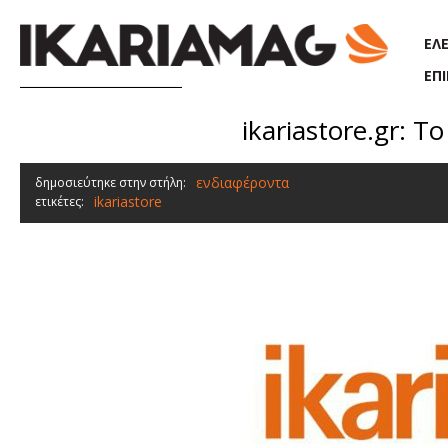
Παράκαμψη προς το κυρίως περιεχόμενο
ΕΛ
ΕΠ
ikariastore.gr: Τ
ενδιαφέροντα
δημοσιεύτηκε στην στήλη:
ikariastore
ετικέτες: