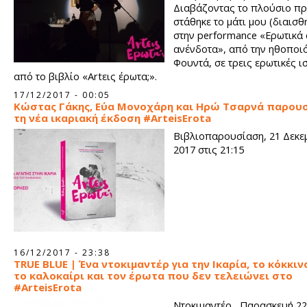
Διαβάζοντας το πλούσιο π
στάθηκε το μάτι μου (διαισθη
στην performance «Ερωτικά
ανένδοτα», από την ηθοποι
Φουντά, σε τρεις ερωτικές ι
από το βιβλίο «Artεις έρωτα;».
17/12/2017 - 00:05
Κώστας Γάκης, Εύα Μονοχάρη και Ηρώ Τσαρνά παρου
τη νέα ικαριακή έκδοση #ArteisErota
Βιβλιοπαρουσίαση, 21 Δεκε
2017 στις 21:15
16/12/2017 - 23:38
TRUE BLUE | Ένα ντοκιμαντέρ για την Ικαρία, το κόκκιν
το καλοκαίρι και τον έρωτα που δεν τελειώνει στο
#ArteisErota
Nτοκιμαντέρ, Παρασκευή 22