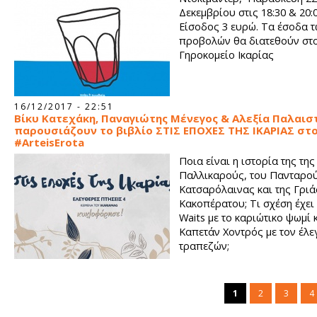
Δεκεμβρίου στις 18:30 & 20:
Είσοδος 3 ευρώ. Τα έσοδα 
προβολών θα διατεθούν στ
Γηροκομείο Ικαρίας
16/12/2017 - 22:51
Βίκυ Κατεχάκη, Παναγιώτης Μένεγος & Αλεξία Παλαισ
παρουσιάζουν το βιβλίο ΣΤΙΣ ΕΠΟΧΕΣ ΤΗΣ ΙΚΑΡΙΑΣ στ
#ArteisErota
Ποια είναι η ιστορία της της
Παλλικαρούς, του Πανταρού
Κατσαρόλαινας και της Γριά
Κακοπέρατου; Τι σχέση έχει
Waits με το καριώτικο ψωμί 
Καπετάν Χοντρός με τον έλε
τραπεζών;
1
2
3
4