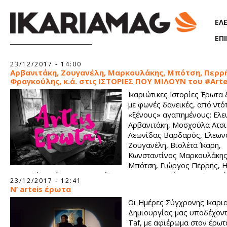
Παράκαμψη προς το κυρίως περιεχόμενο
ΕΛ
ΕΠ
Σελίδες
23/12/2017 - 14:00
Αρβανιτάκη, Ζουγανέλη, Μαρκουλάκης, Μπότση, Περρή
Φραγκούλης, κ.ά. στις ΙΣΤΟΡΙΕΣ ΠΟΥ ΜΙΛΟΥΝ του #Arte
Ικαριώτικες Ιστορίες Έρωτα
με φωνές δανεικές, από ντό
«ξένους» αγαπημένους: Ελε
Αρβανιτάκη, Μοσχούλα Ατσι
Λεωνίδας Βαρδαρός, Ελεων
Ζουγανέλη, Βιολέτα Ίκαρη,
Κωνσταντίνος Μαρκουλάκης
Μπότση, Γιώργος Περρής, 
Τσακαλία, Μάριος Φραγκούλης. Για να τις ακούσουμε, θα πρέ
23/12/2017 - 12:41
μοιραστούμε όλοι το ίδιο κρεβάτι…
Ν’ arteis έρωτα
Οι Ημέρες Σύγχρονης Ικαρι
Δημιουργίας μας υποδέχοντ
Taf, με αφιέρωμα στον έρωτ