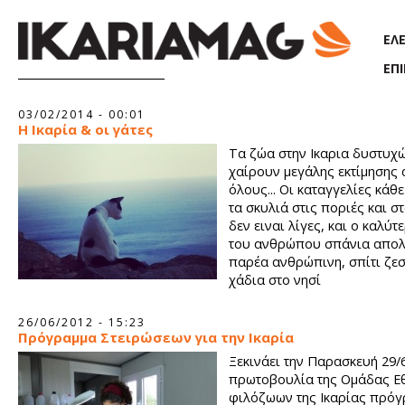
Παράκαμψη προς το κυρίως περιεχόμενο
ΕΛ
ΕΠ
03/02/2014 - 00:01
Η Ικαρία & οι γάτες
Τα ζώα στην Ικαρια δυστυχ
χαίρουν μεγάλης εκτίμησης 
όλους... Οι καταγγελίες κάθ
τα σκυλιά στις ποριές και σ
δεν ειναι λίγες, και ο καλύ
του ανθρώπου σπάνια απολ
παρέα ανθρώπινη, σπίτι ζεσ
χάδια στο νησί
26/06/2012 - 15:23
Πρόγραμμα Στειρώσεων για την Ικαρία
Ξεκινάει την Παρασκευή 29/
πρωτοβουλία της Ομάδας Ε
φιλόζωων της Ικαρίας πρό