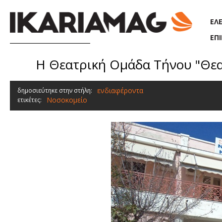
Παράκαμψη προς το κυρίως περιεχόμενο
ΕΛ
ΕΠ
H Θεατρική Ομάδα Τήνου "Θεατ
ενδιαφέροντα
δημοσιεύτηκε στην στήλη:
Νοσοκομείο
ετικέτες: