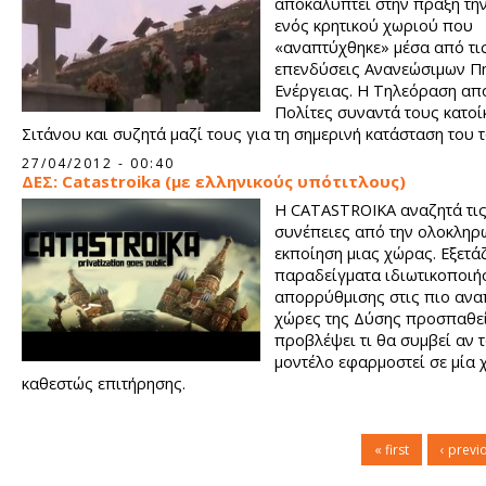
αποκαλύπτει στην πράξη την
ενός κρητικού χωριού που
«αναπτύχθηκε» μέσα από τι
επενδύσεις Ανανεώσιμων Π
Ενέργειας. Η Τηλεόραση απ
Πολίτες συναντά τους κατοί
Σιτάνου και συζητά μαζί τους για τη σημερινή κατάσταση του 
27/04/2012 - 00:40
ΔΕΣ: Catastroika (με ελληνικούς υπότιτλους)
Η CATASTROIKA αναζητά τι
συνέπειες από την ολοκληρ
εκποίηση μιας χώρας. Εξετά
παραδείγματα ιδιωτικοποιή
απορρύθμισης στις πιο ανα
χώρες της Δύσης προσπαθε
προβλέψει τι θα συμβεί αν τ
μοντέλο εφαρμοστεί σε μία
καθεστώς επιτήρησης.
« first
‹ previ