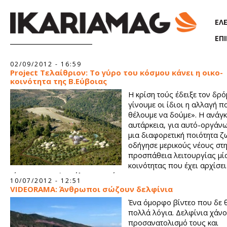
Παράκαμψη προς το κυρίως περιεχόμενο
ΕΛ
ΕΠ
Σελίδες
02/09/2012 - 16:59
Project Τελαίθριον: Το γύρο του κόσμου κάνει η οικο-
κοινότητα της Β.Εύβοιας
Η κρίση τούς έδειξε τον δρό
γίνουμε οι ίδιοι η αλλαγή π
θέλουμε να δούμε». Η ανάγκ
αυτάρκεια, για αυτό-οργάνω
μια διαφορετική ποιότητα ζ
οδήγησε μερικούς νέους στ
προσπάθεια λειτουργίας μία
κοινότητας που έχει αρχίσει
γίνεται γνωστή σε όλων τον κόσμο.
10/07/2012 - 12:51
VIDEORAMA: Άνθρωποι σώζουν δελφίνια
Ένα όμορφο βίντεο που δε θ
πολλά λόγια. Δελφίνια χάνο
προσανατολισμό τους και