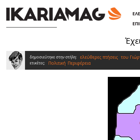
Παράκαμψη προς το κυρίως περιεχόμενο
ΕΛ
ΕΠ
Έχε
ελεύθερες πτήσεις
του Γιώ
δημοσιεύτηκε στην στήλη:
Πολιτική
Περιφέρεια
ετικέτες:
,