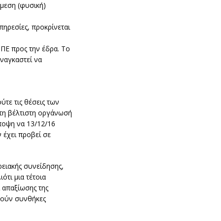
́μεση (φυσική)
πηρεσίες, προκρίνεται
 ΠΕ προς την έδρα. Το
ναγκαστεί να
ύτε τις θέσεις των
η βέλτιστη οργάνωσή
́ποψη να 13/12/16
 έχει προβεί σε
ειακής συνείδησης,
́τι μια τέτοια
 απαξίωσης της
γούν συνθήκες