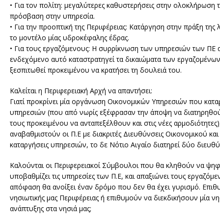
• Για τον πολίτη: μεγαλύτερες καθυστερήσεις στην ολοκλήρωση 
πρόσβαση στην υπηρεσία.
• Για την προοπτική της Περιφέρειας: Κατάργηση στην πράξη της 
το μοντέλο μίας υδροκέφαλης έδρας.
• Για τους εργαζόμενους: Η συρρίκνωση των υπηρεσιών των ΠΕ αν
ενδεχόμενο αυτό καταστρατηγεί τα δικαιώματα των εργαζομένων
ξεσπιτωθεί προκειμένου να κρατήσει τη δουλειά του.
Καλείται η Περιφερειακή Αρχή να απαντήσει:
Γιατί προκρίνει μία οργάνωση Οικονομικών Υπηρεσιών που καταργ
υπηρεσιών (που από νωρίς εξέφρασαν την άποψη να διατηρηθού
τους προκειμένου να ανταπεξέλθουν και στις νέες αρμοδιότητες
αναβαθμιστούν οι Π.Ε με διακριτές Διευθύνσεις Οικονομικού και Δ
καταργήσεις υπηρεσιών, το δε Νότιο Αιγαίο διατηρεί δύο διευθ
Καλούνται οι Περιφερειακοί Σύμβουλοι που θα κληθούν να ψηφί
υποβαθμίζει τις υπηρεσίες των Π.Ε, και απαξιώνει τους εργαζόμενο
απόφαση θα ανοίξει έναν δρόμο που δεν θα έχει γυρισμό. Επι
νησιωτικής μας Περιφέρειας ή επιθυμούν να διεκδικήσουν μία
ανάπτυξης στα νησιά μας;