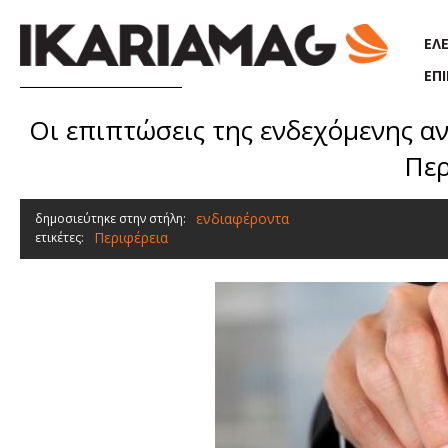
Παράκαμψη προς το κυρίως περιεχόμενο
ΕΛ
ΕΠ
Οι επιπτώσεις της ενδεχόμενης 
Περ
ενδιαφέροντα
δημοσιεύτηκε στην στήλη:
Περιφέρεια
ετικέτες: