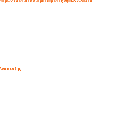
οταμών Υδατικού Διαμερίσματος νήσων Αιγαίου
 Ανάπτυξης