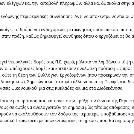
των ελέγχων και την καταβολή πληρωμών, αλλά και δυσκολία στην α
λεγόμενης περιφερειακής συνείδησης. Αντί να αποκεντρώνονται οι υ
οίγει το δρόμο για ενδεχόμενες μετακινήσεις προσωπικού από τις
 στην πράξη, καθώς δημιουργεί συνθήκες όπου ο εργαζόμενος θα α
εί νευραλγικές δομές στις Π.Ε, χωρίς μάλιστα να λαμβάνει υπόψη ο
ν οι υπάρχουσες δομές και κατέθεσαν αναλυτική πρόταση ως προς τ
), ούτε τη θέση των Συλλόγων Εργαζομένων (που προέκριναν την α
ιοικητικού); Σημειώνουμε ότι καμία άλλη νησιωτική Περιφέρεια δεν
ύνσεις Οικονομικού: μια στις Κυκλάδες και μια στα Δωδεκάνησα.
σουν μία πρόταση που καταργεί στην πράξη την έννοια της Περιφερ
υς σε αυτές να αναλογιστούν τη σημασία μίας τέτοιας απόφασης. Διο
θυμούν να ακολουθήσουν τον δρόμο της περαιτέρω υποβάθμισης και
 νησιωτική Περιφέρεια με αποκεντρωμένες υπηρεσίες που θα δημιουρ