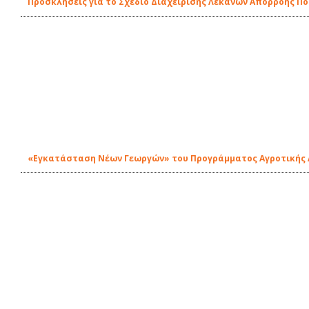
Προσκλήσεις για το Σχεδίο Διαχείρισης Λεκανών Απορροής Π
«Εγκατάσταση Νέων Γεωργών» του Προγράμματος Αγροτικής