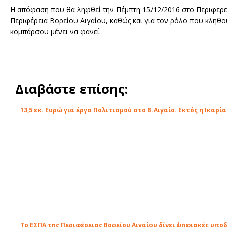
Η απόφαση που θα ληφθεί την Πέμπτη 15/12/2016 στο Περιφερει
Περιφέρεια Βορείου Αιγαίου, καθώς και για τον ρόλο που κληθου
κομπάρσου μένει να φανεί.
Διαβάστε επίσης:
13,5 εκ. Ευρώ για έργα Πολιτισμού στο Β.Αιγαίο. Εκτός η Ικαρία
Το ΕΣΠΑ της Περιφέρειας Βορείου Αιγαίου δίνει ψηφιακές υπο