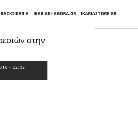
BACK2IKARIA
IKARIAKI-AGORA.GR
IKARIASTORE.GR
Φόρμα αναζήτησης
ρεσιών στην
016 - 22:02