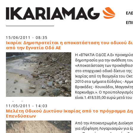
Παράκαμψη προς το κυρίως περιεχόμενο
ΕΛ
ΕΠ
Σελίδες
15/06/2011 - 08:35
Ικαρία: Δημοπρατείται η αποκατάσταση του οδικού δ
από την Εγνατία Οδό ΑΕ
Η «ΕΓΝΑΤΙΑ ΟΔΟΣ Α.Ε» προκηρύσ
δημοπρασία για την ανάθεση το
«Αποκατάσταση των προκληθεισ
στο επαρχιακό οδικό δίκτυο της
Ικαρίας από τη θεομηνία του Οκ
2010 στα τμήματα Εύδηλος - Αρμε
Βρακάδες - Κουνιάδοι, Μαγγανίτη
Καρκινάγρι ». Ο προϋπολογισμός
είναι 1.418.535,00 ευρώ μετά του
αναλογούντα ΦΠΑ.
11/05/2011 - 14:03
Μελέτη Οδικού Δικτύου Ικαρίας από το πρόγραμμα Δ
Επενδύσεων
Από την Αποκεντρωμένη Διοίκηση
για εξόφληση Λογαριασμών για έρ