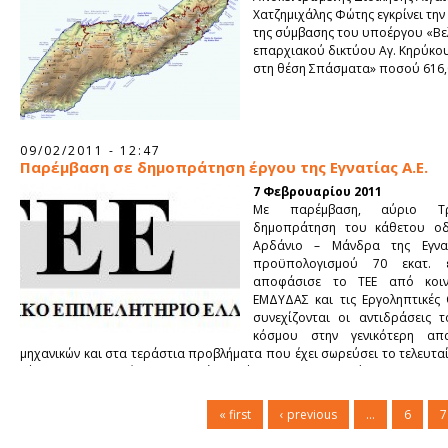
Χατζημιχάλης Φώτης εγκρίνει τη
της σύμβασης του υποέργου «Βε
επαρχιακού δικτύου Αγ. Κηρύκο
στη θέση Σπάσματα» ποσού 616,0
09/02/2011 - 12:47
Παρέμβαση σε δημοπράτηση έργου της Εγνατίας Α.Ε.
7 Φεβρουαρίου 2011
Με παρέμβαση, αύριο Τρ
δημοπράτηση του κάθετου οδ
Αρδάνιο – Μάνδρα της Εγνα
προϋπολογισμού 70 εκατ. 
αποφάσισε το ΤΕΕ από κοι
ΕΜΔΥΔΑΣ και τις Εργοληπτικές 
συνεχίζονται οι αντιδράσεις τ
κόσμου στην γενικότερη απ
μηχανικών και στα τεράστια προβλήματα που έχει σωρεύσει το τελευτα
τόσο στις επιχειρήσεις του κλάδου, όσο και στους ελεύθερους επαγγ
τους μισθωτούς μηχανικούς του ιδιωτικού και δημόσιου τομέα, η 
πολιτική.
« first
‹ previous
…
6
7