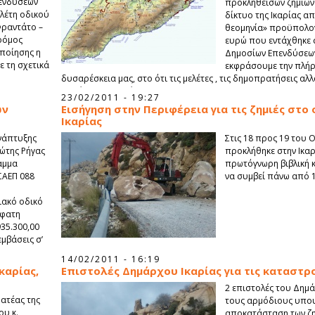
ενδύσεων
προκληθεισών ζημιών
ελέτη οδικού
δίκτυο της Ικαρίας α
Φραντάτο –
θεομηνία» προϋπολογ
ρόμος
ευρώ που εντάχθηκε
οποίησης η
Δημοσίων Επενδύσεων
ε τη σχετικά
εκφράσουμε την πλήρη
δυσαρέσκεια μας, στο ότι τις μελέτες , τις δημοπρατήσεις α
των έργων , ανατέθηκαν στην ΕΓΝΑΤΙΑ Α.Ε.
23/02/2011 - 19:27
ων
Εισήγηση στην Περιφέρεια για τις ζημιές στο 
Ικαρίας
νάπτυξης
Στις 18 προς 19 του 
ιώτης Ρήγας
προκλήθηκε στην Ικαρ
αμμα
πρωτόγνωρη βιβλική 
ΣΑΕΠ 088
να συμβεί πάνω από 1
ιακό οδικό
σφατη
35.300,00
εμβάσεις σ’
 η ΕΓΝΑΤΙΑ
14/02/2011 - 16:19
αι την
καρίας,
Επιστολές Δημάρχου Ικαρίας για τις καταστρ
2 επιστολές του Δημ
ατέας της
τους αρμόδιους υπου
ου κ.
αποκατάσταση των ζη