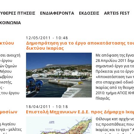
ΕΥΘΕΡΕΣ ΠΤΗΣΕΙΣ
ΕΝΔΙΑΦΕΡΟΝΤΑ
ΕΚΔΟΣΕΙΣ
ARTEIS FEST
ΙΚΟΙΝΩΝΙΑ
12/05/2011 - 10:48
ικτύου
Δημοπράτηση για το έργο αποκατάστασης το
δικτύου Ικαρίας
σει ανοιχτή
Με απόφαση της Εγνα
υ έργου
28 Απριλίου 2011 δη
ών ζημιών
σημαντικό έργο για το
 Νήσου
Πρόκειται για το έργο
τωβρίου
«Αποκατάσταση των 
νιστής,
στο επαρχιακό οδικό
ς -
Ικαρίας από τη θεομ
 του έργου
2010: τμήμα ΑΓΙΟΣ Κ
Πλαγιάς.
18/04/2011 - 10:18
ημοσίων
Επιστολή Μηχανικων Ε.Δ.Ε. προς Δήμαρχο Ικα
Θέλουμε κατ αρχήν ν
 Αιγαίου
τις προσπάθειες που 
γα – μελέτες
Ικαρίας και το έργο ‘