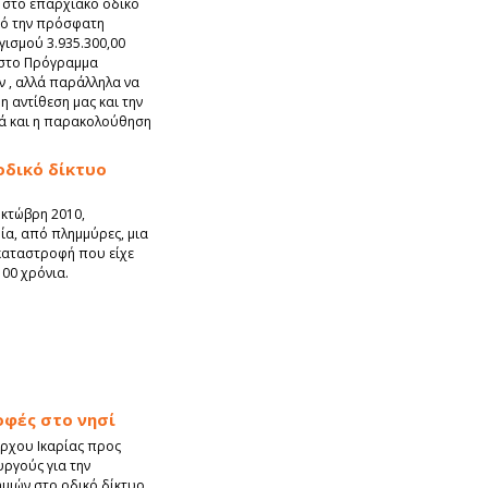
 στο επαρχιακό οδικό
πό την πρόσφατη
ισμού 3.935.300,00
 στο Πρόγραμμα
 , αλλά παράλληλα να
 αντίθεση μας και την
λλά και η παρακολούθηση
οδικό δίκτυο
Οκτώβρη 2010,
ία, από πλημμύρες, μια
καταστροφή που είχε
00 χρόνια.
οφές στο νησί
άρχου Ικαρίας προς
ργούς για την
μιών στο οδικό δίκτυο