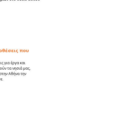
ποθέσεις που
ς για έργα και
ύν τα νησιά μας,
την Αθήνα την
ε.