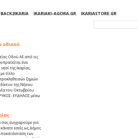
BACK2IKARIA
IKARIAKI-AGORA.GR
IKARIASTORE.GR
Φόρμα αναζήτησης
υ οδικού
τίας Οδού ΑΕ από τις
μοπρατείται ένα
 νησί της Ικαρίας.
 με τίτλο
προκληθεισών ζημιών
 δίκτυο της Νήσου
ηνία του Οκτωβρίου
ΗΡΥΚΟΣ- ΕΥΔΗΛΟΣ μέσω
ρίας
α σας συγχαρούμε για
κάνατε εσείς ως Δήμος
’ Αποκατάσταση των