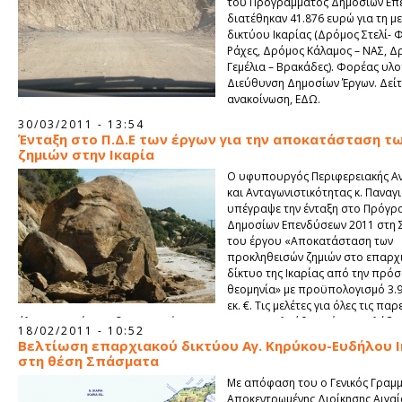
του Προγράμματος Δημοσίων Επ
διατέθηκαν 41.876 ευρώ για τη μ
δικτύου Ικαρίας (Δρόμος Στελί- 
Ράχες, Δρόμος Κάλαμος – ΝΑΣ, Δ
Γεμέλια – Βρακάδες). Φορέας υλ
Διεύθυνση Δημοσίων Έργων. Δείτ
ανακοίνωση, ΕΔΩ.
30/03/2011 - 13:54
Ένταξη στο Π.Δ.Ε των έργων για την αποκατάσταση τ
ζημιών στην Ικαρία
Ο υφυπουργός Περιφερειακής Α
και Ανταγωνιστικότητας κ. Παναγ
υπέγραψε την ένταξη στο Πρόγρ
Δημοσίων Επενδύσεων 2011 στη 
του έργου «Αποκατάσταση των
προκληθεισών ζημιών στο επαρχ
δίκτυο της Ικαρίας από την πρό
θεομηνία» με προϋπολογισμό 3.9
εκ. €. Τις μελέτες για όλες τις παρ
όλη την Ικαρία, τις δημοπρατήσεις και την παρακολούθηση έχει αναλάβει
18/02/2011 - 10:52
ΑΕ με προγραμματική Σύμβαση με την Νομαρχιακή Αυτοδιοίκηση αρχικά κ
Βελτίωση επαρχιακού δικτύου Αγ. Κηρύκου-Ευδήλου Ι
Περιφέρεια Βορείου Αιγαίου στη συνέχεια.
στη θέση Σπάσματα
Με απόφαση του ο Γενικός Γραμμ
Αποκεντρωμένης Διοίκησης Αιγαί