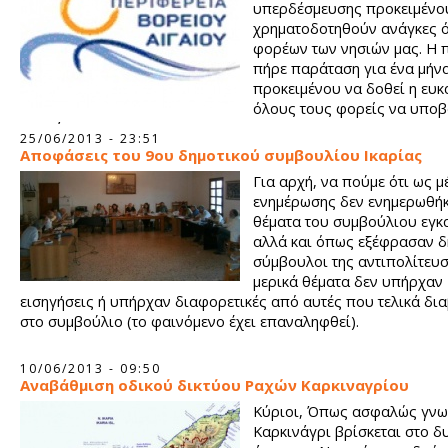
υπερδέσμευσης προκειμένο
χρηματοδοτηθούν ανάγκες 
φορέων των νησιών μας. Η 
πήρε παράταση για ένα μήν
προκειμένου να δοθεί η ευκ
όλους τους φορείς να υπο
προτάσεις.
25/06/2013 - 23:51
Αποφάσεις του 9ου δημοτικού συμβουλίου Ικαρίας
Για αρχή, να πούμε ότι ως μ
ενημέρωσης δεν ενημερωθήκ
θέματα του συμβούλιου εγκ
αλλά και όπως εξέφρασαν δ
σύμβουλοι της αντιπολίτευσ
μερικά θέματα δεν υπήρχαν
εισηγήσεις ή υπήρχαν διαφορετικές από αυτές που τελικά δι
στο συμβούλιο (το φαινόμενο έχει επαναληφθεί).
10/06/2013 - 09:50
Αναβάθμιση οδικού δικτύου Ραχών Καρκιναγρίου
Κύριοι, Όπως ασφαλώς γνωρ
Καρκινάγρι βρίσκεται στο δ