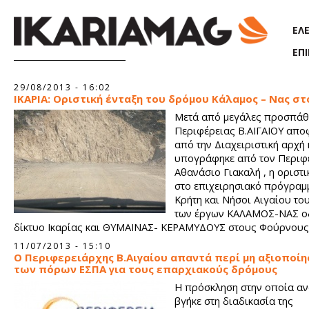
Παράκαμψη προς το κυρίως περιεχόμενο
ΕΛ
ΕΠ
Σελίδες
29/08/2013 - 16:02
ΙΚΑΡΙΑ: Οριστική ένταξη του δρόμου Κάλαμος – Νας στ
Μετά από μεγάλες προσπάθε
Περιφέρειας Β.ΑΙΓΑΙΟΥ απο
από την Διαχειριστική αρχή 
υπογράφηκε από τον Περιφ
Αθανάσιο Γιακαλή , η οριστι
στο επιχειρησιακό πρόγρα
Κρήτη και Νήσοι Αιγαίου τ
των έργων ΚΑΛΑΜΟΣ-ΝΑΣ ο
δίκτυο Ικαρίας και ΘΥΜΑΙΝΑΣ- ΚΕΡΑΜΥΔΟΥΣ στους Φούρνους
Κορσεούς.
11/07/2013 - 15:10
Ο Περιφερειάρχης Β.Αιγαίου απαντά περί μη αξιοποίη
των πόρων ΕΣΠΑ για τους επαρχιακούς δρόμους
Η πρόσκληση στην οποία α
βγήκε στη διαδικασία της