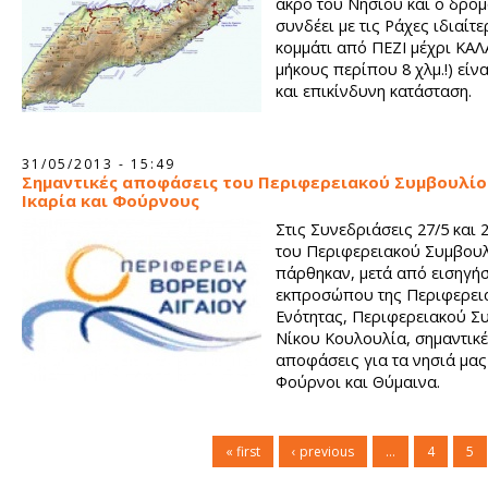
άκρο του Νησιού και ο δρόμ
συνδέει με τις Ράχες ιδιαίτε
κομμάτι από ΠΕΖΙ μέχρι ΚΑ
μήκους περίπου 8 χλμ.!) είν
και επικίνδυνη κατάσταση.
31/05/2013 - 15:49
Σημαντικές αποφάσεις του Περιφερειακού Συμβουλίο
Ικαρία και Φούρνους
Στις Συνεδριάσεις 27/5 και 
του Περιφερειακού Συμβου
πάρθηκαν, μετά από εισηγήσ
εκπροσώπου της Περιφερει
Ενότητας, Περιφερειακού 
Νίκου Κουλουλία, σημαντικ
αποφάσεις για τα νησιά μας 
Φούρνοι και Θύμαινα.
« first
‹ previous
…
4
5