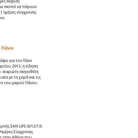
μές Ικαρίας
με σκοπό να πάρουν
3 | ημέρες σύγχρονης
ιο.
ο Πάνο
άψει για τον Πάνο
ρτίου 2013, η είδηση
ε- Ικαριώτη σκηνοθέτη
αία με τη χαρά και τις
δο του μικρού Πάνου.
πής ΣΚΑΪ LIFE (6/12/13)
Οι Hμέρες Σύγχρονης
ας στην Αθήνα που