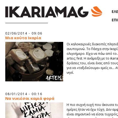
Παράκαμψη προς το κυρίως περιεχόμενο
ΕΛ
ΕΠ
Σελίδες
02/06/2014 - 09:06
Μια κούτα Ικαρία
Οι καλοκαιρινές διακοπές πλησιά
ανυπομονώ. Το Πάσχα στην Ικαρ
ολιγοήμερο. Είχα να πάω από το..
artεις; fest. Η ανάμειξη με το ikar
δράσεις του, είναι ένας από του
για να «ταξιδεύουμε» εμείς οι... 
νησί.
08/01/2014 - 00:16
Να νικιέσαι καμιά φορά
Η πιο συχνή ευχή που άκουσα τις
ημέρες ήταν να έχω τύχη. Δεν αμ
είναι σημαντικό να είσαι τυχερός