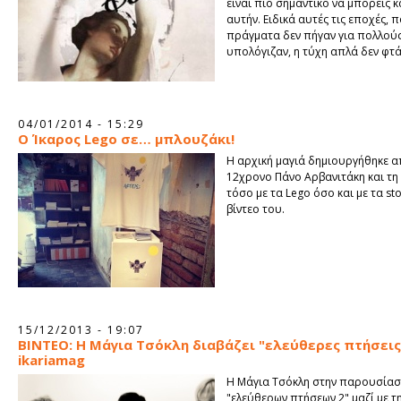
είναι πιο σημαντικό να μπορείς κ
αυτήν. Ειδικά αυτές τις εποχές, 
πράγματα δεν πήγαν για πολλού
υπολόγιζαν, η τύχη απλά δεν φτάν
04/01/2014 - 15:29
Ο Ίκαρος Lego σε… μπλουζάκι!
Η αρχική μαγιά δημιουργήθηκε α
12χρονο Πάνο Αρβανιτάκη και τη
τόσο με τα Lego όσο και με τα st
βίντεο του.
15/12/2013 - 19:07
ΒΙΝΤΕΟ: Η Μάγια Τσόκλη διαβάζει "ελεύθερες πτήσεις
ikariamag
Η Μάγια Τσόκλη στην παρουσίασ
"ελεύθερων πτήσεων 2" μαζί με τ