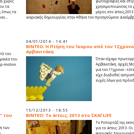
αι χωρίς
φωτογραφίες και στιγ
που τα
χρησιμοποιώντας το 
ς όπως τα
μέρος στο àrtεις;201
ει...
ικαριακής δημιουργίας στην Αθήνα τον προηγούμενο Δεκέμβρ
04/01/2014 - 14:41
ΒΙΝΤΕΟ: Η Πτήση του Ίκαρου από τον 12χρον
Αρβανιτάκη
πό τον
Όταν είχαμε πρωτογρ
 μανία του
Αρβανιτάκη, αρχές Μα
op-motion
για τον 11χρονο –τότ
είχε διαδοθεί αστραπι
ευχές όλων για πρόο
15/12/2013 - 18:55
" του
ΒΙΝΤΕΟ: Το àrtεις; 2013 στο ΣΚΑΪ LIFE
To Ρεπορτάζ της εκπομ
η των
για το àrtεις; 2013. 
η
Ικαριακής Δημιουργί