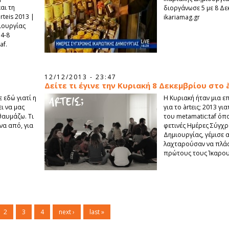
αι τη
διοργάνωσε 5 με 8 Δε
teis 2013 |
ikariamag.gr
ιουργίας
 4-8
af.
12/12/2013 - 23:47
Δείτε τι έγινε την Κυριακή 8 Δεκεμβρίου στο à
 εδώ γιατί η
Η Κυριακή ήταν μια ε
ι να μας
για το àrtεις; 2013 γ
 θαυμάζω. Τι
του metamatic:taf όπ
να από, για
φετινές Ημέρες Σύγχρ
Δημιουργίας, γέμισε 
λαχταρούσαν να πλάσ
πρώτους τους Ίκαρου
2
3
4
next ›
last »