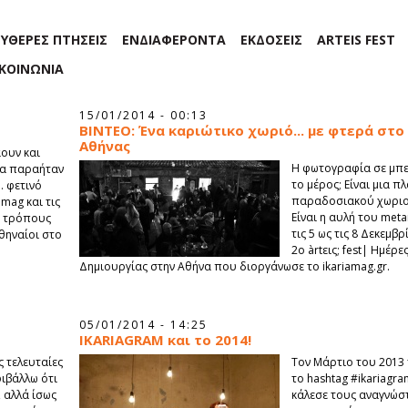
ΕΥΘΕΡΕΣ ΠΤΗΣΕΙΣ
ΕΝΔΙΑΦΕΡΟΝΤΑ
ΕΚΔΟΣΕΙΣ
ARTEIS FEST
ΙΚΟΙΝΩΝΙΑ
15/01/2014 - 00:13
ΒΙΝΤΕΟ: Ένα καριώτικο χωριό... με φτερά στο
Αθήνας
ουν και
H φωτογραφία σε μπε
ία παραήταν
το μέρος; Είναι μια π
. φετινό
παραδοσιακού χωριού
iamag και τις
Είναι η αυλή του meta
ς τρόπους
τις 5 ως τις 8 Δεκεμβ
Αθηναίοι στο
2ο àrtεις; fest| Ημέρ
Δημιουργίας στην Αθήνα που διοργάνωσε το ikariamag.gr.
05/01/2014 - 14:25
IKARIAGRAM και το 2014!
 τελευταίες
Τον Μάρτιο του 2013 τ
φιβάλλω ότι
το hashtag #ikariagra
, αλλά ίσως
κάλεσε τους αναγνώσ