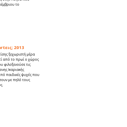
κέμβριου το
rtεις; 2013
πίσης ξεχωριστή μέρα
ιατί από το πρωί ο χώρος
ου φιλοξενούσε τις
ονης Ικαριακής
από παιδικές ψυχές που
ουν με πηλό τους
ς.