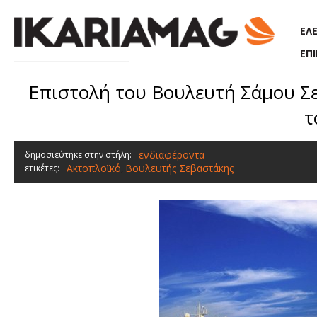
Παράκαμψη προς το κυρίως περιεχόμενο
ΕΛ
ΕΠ
Επιστολή του Βουλευτή Σάμου Σε
τ
ενδιαφέροντα
δημοσιεύτηκε στην στήλη:
Ακτοπλοϊκό
Βουλευτής Σεβαστάκης
ετικέτες:
,