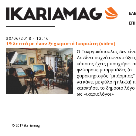
Παράκαμψη προς το κυρίως περιεχόμενο
ΕΛ
ΕΠ
30/06/2018 - 12:46
19 λεπτά με έναν ξεχωριστό Ικαριώτη (video)
Ο Γεωργακόπουλος δεν είνα
Δε δίνει συχνά συνεντεύξει
κάποιος έχεις μπουχτήσει α
φλύαρους μπαρμπάδες (ο
χαρακτηρισμός "μπάρμπας" 
να κάνει με φύλο ή ηλικία) 
κατακτήσει το δημόσιο λόγο
ως «ικαριολόγοι»
© 2017 ikariamag