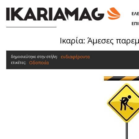
Παράκαμψη προς το κυρίως περιεχόμενο
ΕΛ
ΕΠ
Ικαρία: Άμεσες παρε
ενδιαφέροντα
δημοσιεύτηκε στην στήλη:
Οδοποιία
ετικέτες: