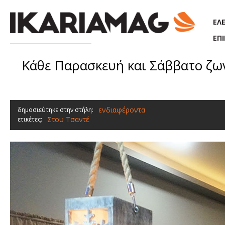
Παράκαμψη προς το κυρίως περιεχόμενο
ΕΛ
ΕΠ
Κάθε Παρασκευή και Σάββατο ζων
ενδιαφέροντα
δημοσιεύτηκε στην στήλη:
Στου Τσαντέ
ετικέτες: