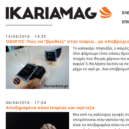
Παράκαμψη προς το κυρίως περιεχόμενο
ΕΛ
ΕΠ
Σελίδες
13/04/2016 - 14:35
ΟΔΗΓΟΣ: Πώς να "βρεθείς" στην Ικαρία... με υποβρύχιο
Το καλοκαίρι πλησιάζει, ο καιρός
όλοι ψάχνουμε τόσο οάσεις δροσ
στιγμές που θα μας φέρουν πιο 
Ικαρία! Τι θα λέγατε λοιπόν να π
μέχρι το νησί με.. ένα υποβρύχιο!
06/04/2016 - 17:04
Αποξηραμενα σύκα Ικαρίας και νηστεία
Μια από τις καλύτερες τροφές π
επιτρέπονται στην νηστεία της 
είναι τα αποξηραμένα σύκα τα ο