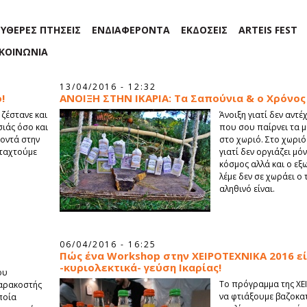
ΕΥΘΕΡΕΣ ΠΤΗΣΕΙΣ
ΕΝΔΙΑΦΕΡΟΝΤΑ
ΕΚΔΟΣΕΙΣ
ARTEIS FEST
ΙΚΟΙΝΩΝΙΑ
13/04/2016 - 12:32
!
ΑΝΟΙΞΗ ΣΤΗΝ ΙΚΑΡΙΑ: Τα Σαπούνια & ο Χρόνος
 ζέστανε και
Άνοιξη γιατί δεν αντε
ιάς όσο και
που σου παίρνει τα μυ
κοντά στην
στο χωριό. Στο χωριο
εταχτούμε
γιατί δεν οργιάζει μο
κόσμος αλλά και ο εξ
λέμε δεν σε χωράει ο 
αληθινό είναι.
06/04/2016 - 16:25
Πώς ένα Workshop στην ΧΕΙΡΟΤΕΧΝΙΚΑ 2016 ε
-κυριολεκτικά- γεύση Ικαρίας!
ου
To πρόγραμμα της ΧΕΙ
σαρακοστής
να φτιάξουμε βαζοκα
ποία