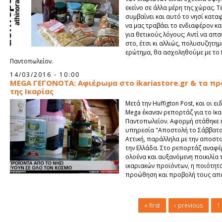
εκείνο σε άλλα μέρη της χώρας. Τε
συμβαίνει και αυτό το νησί κατα
να μας τραβάει το ενδιαφέρον κα
για θετικούς λόγους; Αντί να απ
στο, έτσι κι αλλιώς, πολυσυζητημ
ερώτημα, θα ασχοληθούμε με το 
Παντοπωλείον.
14/03/2016 - 10:00
MEGA ΓΕΓΟΝΟΤΑ: Αφιέρωμα στο ikariastore.gr & τα πρ
της Ικαρίας
Μετά την Huffigton Post, και οι ει
Mega έκαναν ρεπορτάζ για το Ικ
Παντοπωλείον. Αφορμή στάθηκε η
υπηρεσία "Αποστολή το Σάββατο"
Αττική, παράλληλα με την αποστο
την Ελλάδα. Στο ρεπορτάζ αναφέ
ολοένα και αυξανόμενη ποικιλία 
ικαριακών προϊόντων, η ποιότητα
προώθηση και προβολή τους απο
μας.
« first
‹ previous
1