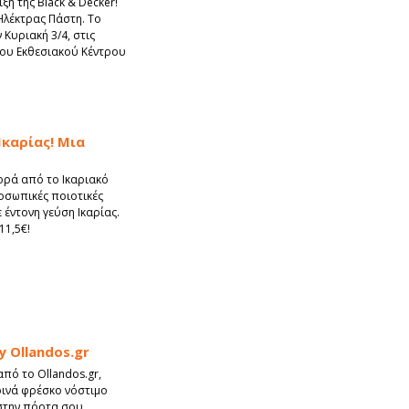
ξη της Black & Decker!
 Ηλέκτρας Πάστη. Το
 Κυριακή 3/4, στις
του Εκθεσιακού Κέντρου
Ικαρίας! Μια
ρά από το Ικαριακό
οσωπικές ποιοτικές
 έντονη γεύση Ικαρίας.
11,5€!
y Ollandos.gr
πό το Ollandos.gr,
ερινά φρέσκο νόστιμο
στην πόρτα σου