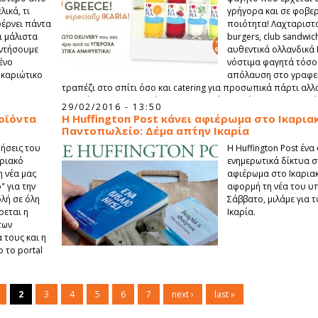
λικά, τι
γρήγορα και σε φοβερ
φέρνει πάντα
ποιότητα! Λαχταριστά
ι μάλιστα
burgers, club sandwich
αντήσουμε
αυθεντικά ολλανδικά
ένο
νόστιμα φαγητά τόσο 
Ικαριώτικο
απόλαυση στο γραφεί
τραπέζι στο σπίτι όσο και catering για προσωπικά πάρτι αλλά
εκδηλώσεις. Εξυπηρετώντας το Μαρούσι αλλά και τις περιοχέ
29/02/2016 - 13:50
Ολλανδός έχει καταφέρει να είναι η πρώτη σκέψη - απάντηση 
οϊόντα
H Huffington Post κάνει αφιέρωμα στο Ικαρια
Παντοπωλείο: Δέμα απ΄την Ικαρία
δήσεις του
Η Huffington Post έν
αριακό
ενημερωτικά δίκτυα σ
 νέα μας
αφιέρωμα στο Ικαριακ
 για την
αφορμή τη νέα του υ
λή σε όλη
Σάββατο, μιλάμε για τ
ρεται η
Ικαρία.
των
 τους και η
 το portal
2
3
4
5
6
7
next ›
last »