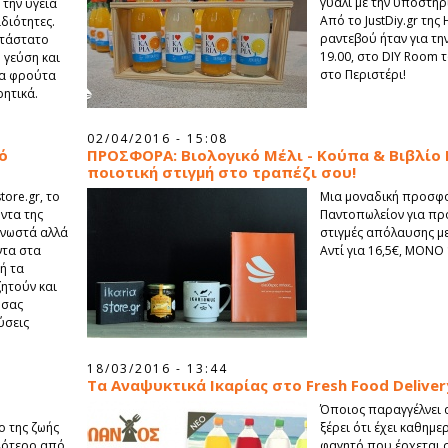
γυαλί με την υποστήρι
 την υγεία
Από το JustDiy.gr της
ιδιότητες.
ραντεβού ήταν για την
κατάστατο
19.00, στο DIY Room 
 γεύση και
στο Περιστέρι!
να φρούτα
ρητικά.
02/04/2016 - 15:08
ό
ΠΡΟΣΦΟΡΑ: Βιολογικό Μέλι - Κούπα & Βιβλίο 
ποιοτική στιγμή στο τραπέζι σου!
tore.gr, το
Μια μοναδική προσφο
όντα της
Παντοπωλείον για πρ
 γνωστά αλλά
στιγμές απόλαυσης με
ντα στα
Αντί για 16,5€, MONO 
δή τα
ζητούν και
 σας
ύσεις
18/03/2016 - 13:44
Tα Αναψυκτικά Ικαρίας στο Fresh Food Deliver
Όποιος παραγγέλνει α
ο της ζωής
ξέρει ότι έχει καθημ
ηλότερο από
φαγητό που έρχεται 