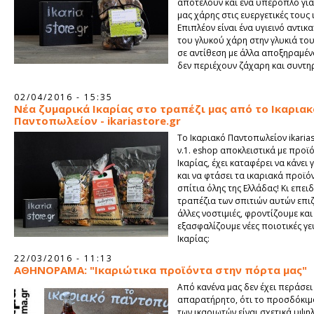
αποτελούν και ένα υπερόπλο για
μας χάρης στις ευεργετικές τους 
Επιπλέον είναι ένα υγιεινό αντι
του γλυκού χάρη στην γλυκιά του
σε αντίθεση με άλλα αποξηραμέ
δεν περιέχουν ζάχαρη και συντη
02/04/2016 - 15:35
Νέα ζυμαρικά Ικαρίας στο τραπέζι μας από το Ικαριακ
Παντοπωλείον - ikariastore.gr
To Ικαριακό Παντοπωλείον ikarias
ν.1. eshop αποκλειστικά με προϊ
Ικαρίας, έχει καταφέρει να κάνει
και να φτάσει τα ικαριακά προϊό
σπίτια όλης της Ελλάδας! Κι επει
τραπέζια των σπιτιών αυτών επι
άλλες νοστιμιές, φροντίζουμε και
εξασφαλίζουμε νέες ποιοτικές γε
Ικαρίας:
22/03/2016 - 11:13
ΑΘΗΝΟΡΑΜΑ: "Ικαριώτικα προϊόντα στην πόρτα μας"
Από κανένα μας δεν έχει περάσει
απαρατήρητο, ότι το προσδόκιμ
των ικαριωτών είναι σχετικά υψ