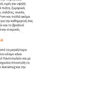
ές τιμές και υψηλή
 πιάτα, ζυμαρικά,
, σαλάτες, snacks,
 Pom και πολλά ακόμα
για την καθημερινή σας
ο και το βραδινό
 και εταιρικές
ς γύρω από αυτό, ο
στην πείνα σου.
κό
α από τα μεγαλύτερα
τον κόσμο κάνει
ό Παντοπωλείο και με
πηρεσία Αποστολή το
ο ikariamag και την