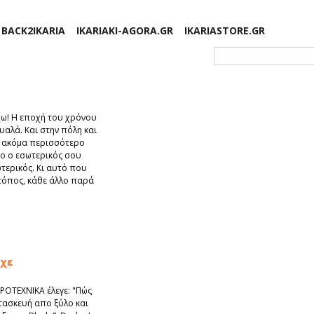
BACK2IKARIA
IKARIAKI-AGORA.GR
IKARIASTORE.GR
Φόρμα αναζήτησης
́χω! Η εποχή του χρόνου
αλά. Και στην πόλη και
́ ακόμα περισσότερο
́νο ο εσωτερικός σου
ωτερικός. Κι αυτό που
τόπος, κάθε άλλο παρά
ίχε
ΡΟΤΕΧΝΙΚΑ έλεγε: "Πώς
τασκευή απο ξύλο και