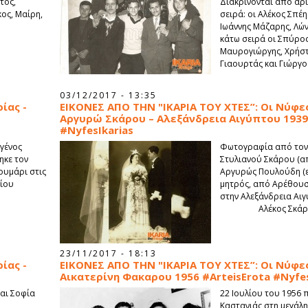
τος,
Διακρίνονται από αρ
ος, Μαίρη,
σειρά: οι Αλέκος Σπέη
Ιωάννης Μάζαρης, Λών
κάτω σειρά οι Σπύρος
Μαυρογιώργης, Χρήστ
Γιαουρτάς και Γιώργο
03/12/2017 - 13:35
ίας -
ΕΙΚΟΝΕΣ ΑΠΟ ΤΗΝ "ΙΚΑΡΙΑ ΤΟΥ ΧΤΕΣ”: Οι Νύφες 
Αργυρώ Σκάρου – Αλεξάνδρεια Αιγύπτου 1939 
#NyfesIkarias
γένος
Φωτογραφία από τον 
ηκε τον
Στυλιανού Σκάρου (απ
υμάρι στις
Αργυρώς Πουλούδη (ε
γίου
μητρός, από Αρέθουσ
στην Αλεξάνδρεια Αι
Αλέκος Σκάρ
23/11/2017 - 18:13
ίας -
ΕΙΚΟΝΕΣ ΑΠΟ ΤΗΝ "ΙΚΑΡΙΑ ΤΟΥ ΧΤΕΣ”: Οι Νύφες 
Αικατερίνη Φακαρου 1956 #ArteisErota #Nyfes
και Σοφία
22 Ιουλίου του 1956
Καστανιάς στη μεγάλη