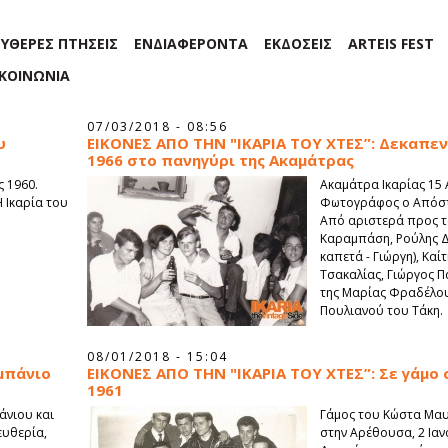
ΕΥΘΕΡΕΣ ΠΤΗΣΕΙΣ
ΕΝΔΙΑΦΕΡΟΝΤΑ
ΕΚΔΟΣΕΙΣ
ARTEIS FEST
ΙΚΟΙΝΩΝΙΑ
07/03/2018 - 08:56
υ
ΕΙΚΟΝΕΣ ΑΠΟ ΤΗΝ "ΙΚΑΡΙΑ ΤΟΥ ΧΤΕΣ”: Δεκαπε
1966 στο πανηγύρι της Ακαμάτρας
ς 1960.
Ακαμάτρα Ικαρίας 15
Η Ικαρία του
Φωτογράφος ο Απόστ
Από αριστερά προς τα
Καραμπάση, Ρούλης Δ
καπετά - Γιώργη), Καί
Τσακαλίας, Γιώργος Π
της Μαρίας Φραδέλου
Πουλιανού του Τάκη.
08/01/2018 - 15:04
 μπάνιο
ΕΙΚΟΝΕΣ ΑΠΟ ΤΗΝ "ΙΚΑΡΙΑ ΤΟΥ ΧΤΕΣ”: Σε γάμο
1961
άνιου και
Γάμος του Κώστα Μαυ
ευθερία,
στην Αρέθουσα, 2 Ιαν