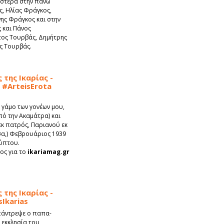
ιστερά στην πάνω
ς, Ηλίας Φράγκος,
ης Φράγκος και στην
 και Πάνος
ος Τουρβάς, Δημήτρης
ς Τουρβάς.
της Ικαρίας -
#ArteisErota
γάμο των γονέων μου,
ό την Ακαμάτρα) και
κ πατρός, Παριανού εκ
α,) Φεβρουάριος 1939
γύπτου.
ος για το
ikariamag.gr
της Ικαρίας -
Ikarias
 πάντρεψε ο παπα-
 εκκλησία του