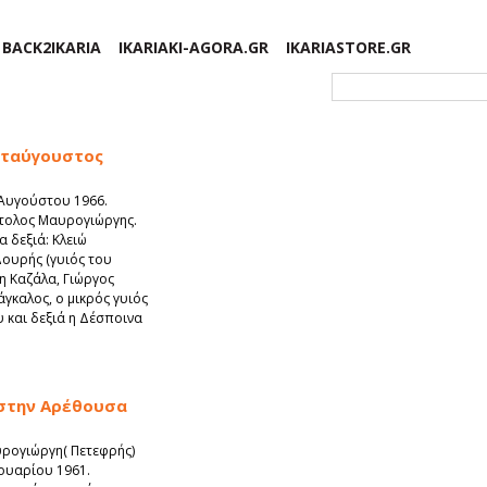
BACK2IKARIA
IKARIAKI-AGORA.GR
IKARIASTORE.GR
Φόρμα αναζήτησης
νταύγουστος
 Αυγούστου 1966.
ολος Μαυρογιώργης.
 δεξιά: Κλειώ
ουρής (γυιός του
τη Καζάλα, Γιώργος
άγκαλος, ο μικρός γυιός
 και δεξιά η Δέσποινα
 στην Αρέθουσα
ρογιώργη( Πετεφρής)
ουαρίου 1961.