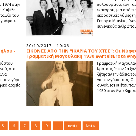
υ 1974 στην
Ξυλοσυρτιού, τον Ταξ
νω Κυψέλη
Φακάρου, μια από τις
 ταινία του
εκφραστικές νύφες της
ογράφου.
Γεώργιο Μπινίκο, ένα
ευγενικούς ανθρώπου
30/10/2017 - 10:06
δήλου -
ΕΙΚΟΝΕΣ ΑΠΟ ΤΗΝ "ΙΚΑΡΙΑ ΤΟΥ ΧΤΕΣ”: Οι Νύφες 
Γραμματική Μαγουλακη 1930 #ArteisErota #Ny
γούστου
Γραμματική Μαγουλα
νού, στο
Κράτσας. Ήταν 2α ξα
άννα.
ζήτησαν την άδεια τ
το πανηγύρι
για τον γάμο τους. Ο
φικό αρχείο
συναίνεσε κι έτσι πα
1930 στον Άγιο Κήρυκ
5
6
7
8
9
…
next ›
last »