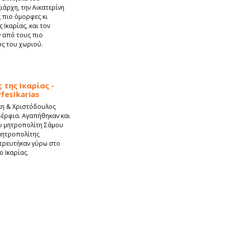
ιάρχη, την Αικατερίνη
 πιο όμορφες κι
 Ικαρίας, και τον
ν από τους πιο
ς του χωριού.
της Ικαρίας -
fesIkarias
κη & Χριστόδουλος
δέρφια. Αγαπήθηκαν και
ου μητροπολίτη Σάμου
 μητροπολίτης
ντρευτήκαν γύρω στο
ο Ικαρίας.