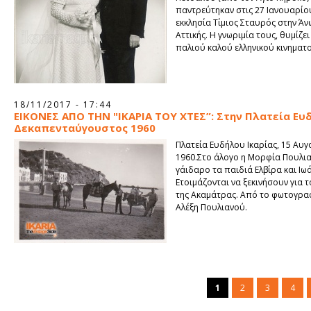
παντρεύτηκαν στις 27 Ιανουαρίο
εκκλησία Τίμιος Σταυρός στην Ά
Αττικής. Η γνωριμία τους, θυμίζει
παλιού καλού ελληνικού κινηματ
18/11/2017 - 17:44
ΕΙΚΟΝΕΣ ΑΠΟ ΤΗΝ "ΙΚΑΡΙΑ ΤΟΥ ΧΤΕΣ”: Στην Πλατεία Ευ
Δεκαπενταύγουστος 1960
Πλατεία Ευδήλου Ικαρίας, 15 Αυ
1960.Στο άλογο η Μορφία Πουλια
γάιδαρο τα παιδιά Ελβίρα και Ιω
Ετοιμάζονται να ξεκινήσουν για 
της Ακαμάτρας. Από το φωτογρα
Αλέξη Πουλιανού.
1
2
3
4