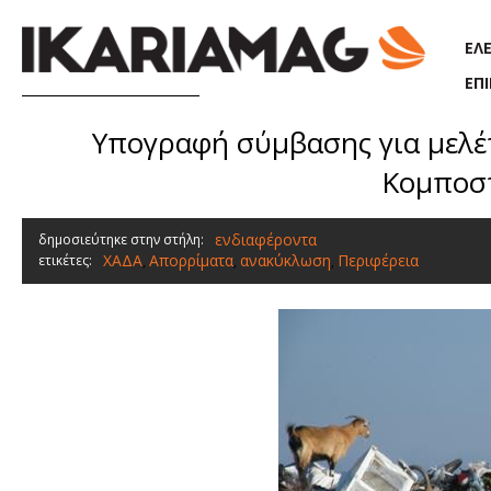
Παράκαμψη προς το κυρίως περιεχόμενο
ΕΛ
ΕΠ
Υπογραφή σύμβασης για μελέ
Κομποστ
ενδιαφέροντα
δημοσιεύτηκε στην στήλη:
ΧΑΔΑ
Απορρίματα
ανακύκλωση
Περιφέρεια
ετικέτες:
,
,
,