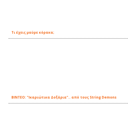
Τι έχεις μαύρε κόρακα;
BINTEΟ: "Ικαριώτικα Δοξάρια".. από τους String Demons