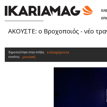
Παράκαμψη προς το κυρίως περιεχόμενο
ΕΛ
ΕΠ
ΑΚΟΥΣΤΕ: ο Βροχοποιός - νέο τρα
ενδιαφέροντα
δημοσιεύτηκε στην στήλη:
μουσική
ετικέτες: