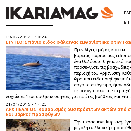
Παράκαμψη προς το κυρίως περιεχόμενο
ΕΛ
ΕΠ
Σελίδες
19/02/2017 - 10:24
ΒΙΝΤΕΟ: Σπάνιο είδος φάλαινας εμφανίστηκε στην Ικα
Πριν λίγες ημέρες κάτοικοι 
βόρειας Ικαρίας μας ειδοπο
ένα θαλάσσιο θηλαστικό που
προσεγγίσει τις βραχώδεις 
περιοχή του Αρμενιστή. Καθ
ώρα που ειδοποιηθήκαμε ήτ
αργά το απόγευμα, ήταν αδ
προσεγγίσουμε την περιοχή
νυχτώσει. Έτσι δόθηκαν οδηγίες για πρώτες βοήθειες και για 
απομάκρυνσή του από αυτό το επικίνδυνο σημείο. Όσο το φως
21/04/2016 - 14:25
ημέρας επέτρεπε την παρακολούθησή του, το ζώο παρέμεινε 
ΑΡΧΙΠΕΛΑΓΟΣ: Καθαρισμός δυσπρόσιτων ακτών από 
στα 50 μέτρα από την ακτή. Αυτή είναι η τελευταία φορά που ε
και βάρκες προσφύγων
δεδομένου ότι πρόκειται για τραυματισμένο ζώο, αναζητούμε 
Την περασμένη Κυριακή, έγι
του στην ευρύτερη θαλάσσια περιοχή της βόρειας Ικαρίας.
μεγάλη συλλογική προσπάθε