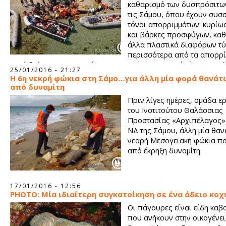
καθαρισμό των δυσπρόσιτω
τις Σάμου, όπου έχουν συσ
τόνοι απορριμμάτων: κυρίω
και βάρκες προσφύγων, καθ
άλλα πλαστικά διαφόρων τ
περισσότερα από τα απορρ
αυτά βρίσκονταν σε απόκρημνες ακτές του νησιού, όπου συν
25/01/2016 - 21:27
καταλήγουν οι βάρκες που μεταφέρουν πρόσφυγες και μετανά
Η 6η νεκρή φώκια στη Σάμο…για άλλη μία φορά θανά
από δυναμίτη
Πριν λίγες ημέρες, ομάδα ε
του Ινστιτούτου Θαλάσσιας
Προστασίας «Αρχιπέλαγος»
ΝΔ της Σάμου, άλλη μία θα
νεαρή Μεσογειακή φώκια π
από έκρηξη δυναμίτη.
17/01/2016 - 12:56
PHOTO: Μία ιδιαίτερη συγκατοίκηση σε ένα άδειο κοχ
Οι πάγουρες είναι είδη καβ
που ανήκουν στην οικογένε