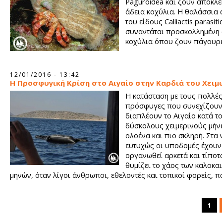
Paguroidea και ζουν αποκλε
άδεια κοχύλια. Η θαλάσσια
του είδους Calliactis parasit
συναντάται προσκολλημένη 
κοχύλια όπου ζουν πάγουρε
12/01/2016 - 13:42
Η Προσφυγική Κρίση στο Αιγαίο στην Καρδιά του Χει
Η κατάσταση με τους πολλές
πρόσφυγες που συνεχίζουν
διαπλέουν το Αιγαίο κατά τ
δύσκολους χειμερινούς μήνε
ολοένα και πιο σκληρή. Στα 
ευτυχώς οι υποδομές έχουν
οργανωθεί αρκετά και τίποτ
θυμίζει το χάος των καλοκα
μηνών, όταν λίγοι άνθρωποι, εθελοντές και τοπικοί φορείς, π
ιδίους πόρους να καλύψουμε τις πολυάριθμες ανάγκες των χ
συνανθρώπων μας που έφταναν καθημερινά.
1