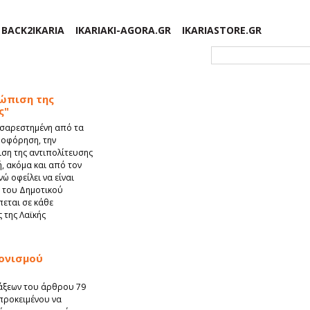
BACK2IKARIA
IKARIAKI-AGORA.GR
IKARIASTORE.GR
Φόρμα αναζήτησης
τώπιση της
ς"
υσαρεστημένη από τα
ροφόρηση, την
ση της αντιπολίτευσης
, ακόμα και από τον
ώ οφείλει να είναι
 του Δημοτικού
πεται σε κάθε
 της Λαϊκής
νονισμού
τάξεων του άρθρου 79
 προκειμένου να