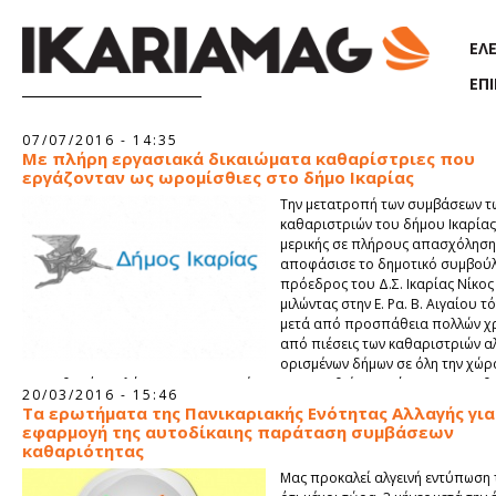
Παράκαμψη προς το κυρίως περιεχόμενο
ΕΛ
ΕΠ
Σελίδες
07/07/2016 - 14:35
Με πλήρη εργασιακά δικαιώματα καθαρίστριες που
εργάζονταν ως ωρομίσθιες στο δήμο Ικαρίας
Την μετατροπή των συμβάσεων τ
καθαριστριών του δήμου Ικαρίας
μερικής σε πλήρους απασχόληση
αποφάσισε το δημοτικό συμβούλ
πρόεδρος του Δ.Σ. Ικαρίας Νίκο
μιλώντας στην Ε. Ρα. Β. Αιγαίου τό
μετά από προσπάθεια πολλών χ
από πιέσεις των καθαριστριών α
ορισμένων δήμων σε όλη την χώρα
κατορθωτό τουλάχιστον στην Ικαρία να παραταθεί το ωράριο των 4 καθ
20/03/2016 - 15:46
που είναι με εργασιακή σχέση ιδιωτικού δικαίου αορίστου χρόνου αλλά 
Τα ερωτήματα της Πανικαριακής Ενότητας Αλλαγής για
απασχόληση και αξιοποιήθηκε η δυνατότητα μετατροπή τους σε πλήρο
εφαρμογή της αυτοδίκαιης παράταση συμβάσεων
απασχόλησης αφού ο νέος νόμος της σημερινής κυβέρνησης διασφάλισε 
καθαριότητας
ζήτημα ενώ η οικονομική και ασφαλιστική δυνατότητα καλύπτετε από το
Μας προκαλεί αλγεινή εντύπωση 
νησιού.