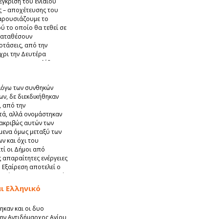
γκριση του ενιαίου
 – αποχέτευσης του
Παρουσιάζουμε το
ύ το οποίο θα τεθεί σε
 καταθέσουν
οτάσεις, από την
χρι την Δευτέρα
ου στην ιστοσελίδα του
άσεις από τους
 λόγω των συνθηκών
ων, δε διεκδικήθηκαν
, από την
τά, αλλά ονομάστηκαν
 ακριβώς αυτών των
μενα όμως μεταξύ των
ν και όχι του
ατί οι Δήμοι από
ς απαραίτητες ενέργειες
. Εξαίρεση αποτελεί ο
υρώσει. Έχοντας λοιπόν
ίας να αποκτήσει την
ι Ελληνικό
ηκαν και οι δυο
ην Αντιδήμαρχος Αγίου