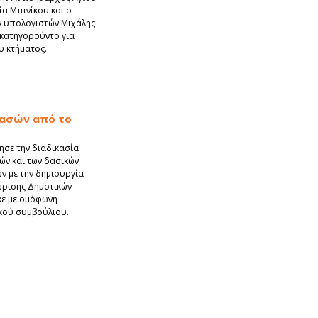
α Μπινίκου και ο
ν υπολογιστών Μιχάλης
κατηγορούντο για
 κτήματος.
ασών από το
νησε την διαδικασία
ών και των δασικών
ν με την δημιουργία
ώρισης Δημοτικών
ε με ομόφωνη
κού συμβούλιου.