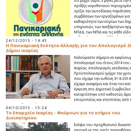
ότι μέχρι τώρα ,3 μήνες μετά την
πράξης νομοθετικού περιεχομέ
ορίζει την αυτοδίκαιη παράταση
συμβάσεων των εργαζομένων για 
καθαριότητα των κτιρίων των δη
υπηρεσιών, των ανεξάρτητων αρ
ΝΠΔΔ, των ΝΠΙΔ και τις κάθε είδ
καθαριότητας των ΟΤΑ μέχρι τις 
24/12/2015 - 14:45
ο Δήμαρχος δεν εφαρμόζει το αυτονόητο.
Η Πανικαριακή Ενότητα Αλλαγής για τον Απολογισμό 2
Δήμου Ικαρίας
Καλούμαστε σήμερα να εγκρίνουμ
Απολογισμό του έτους 2014 του
Ικαρίας. Απολογισμός εκτέλεσης 
Προϋπολογισμού (μέχρι την χρον
που είχαμε την ευθύνη 31-8-201
είχαμε αναφέρει και όταν τον κα
έγκριση στο Δημοτικό Συμβούλιο
καταρτίστηκε υπό καθεστώς άμε
επιτροπείας και εποπτείας από 
και τους δανειστές.
04/10/2015 - 15:24
Το Επαρχείο Ικαρίας - Φούρνων για το κτήριο του
Διοικητηρίου
Ενόψει του προχθεσινού δικαστ
σχετικά με την, εντός παρενθέσε