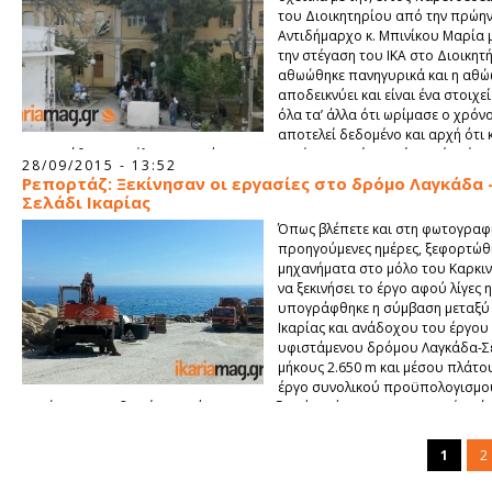
του Διοικητηρίου από την πρώη
Αντιδήμαρχο κ. Μπινίκου Μαρία 
την στέγαση του ΙΚΑ στο Διοικητ
αθωώθηκε πανηγυρικά και η αθ
αποδεικνύει και είναι ένα στοιχεί
όλα τα’ άλλα ότι ωρίμασε ο χρόνο
αποτελεί δεδομένο και αρχή ότι 
προσπάθεια καπήλευσης από την Κτηματική Υπηρεσία χωρίς κανένα ή μ
28/09/2015 - 13:52
στοιχεία ή με ισχυρισμούς θα καταλήξουν όλα στο κενό. Έχω να σας κατ
Ρεπορτάζ: Ξεκίνησαν οι εργασίες στο δρόμο Λαγκάδα 
απόψεις μου σχετικά με την διεκδίκηση του Διοικητηρίου από τον Δήμο 
Σελάδι Ικαρίας
Κτηματική Υπηρεσία του Δημοσίου.
Όπως βλέπετε και στη φωτογραφί
προηγούμενες ημέρες, ξεφορτώθ
μηχανήματα στο μόλο του Καρκιν
να ξεκινήσει το έργο αφού λίγες 
υπογράφθηκε η σύμβαση μεταξύ
Ικαρίας και ανάδοχου του έργου
υφιστάμενου δρόμου Λαγκάδα-Σελ
μήκους 2.650 m και μέσου πλάτο
έργο συνολικού προϋπολογισμο
ευρώ, χρηματοδοτείται από το αναπτυξιακό πρόγραμμα «Αγροτική Ανά
Ελλάδας», με χρόνο περαίωσης τον Δεκέμβριο του 2015.
1
2