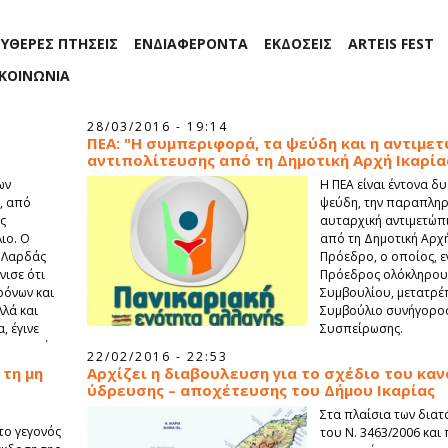
ΕΥΘΕΡΕΣ ΠΤΗΣΕΙΣ
ΕΝΔΙΑΦΕΡΟΝΤΑ
ΕΚΔΟΣΕΙΣ
ARTEIS FEST
ΙΚΟΙΝΩΝΙΑ
28/03/2016 - 19:14
ΠΕΑ: "Η συμπεριφορά, τα ψεύδη και η αντιμε
αντιπολίτευσης από τη Δημοτική Αρχή Ικαρία
ων
Η ΠΕΑ είναι έντονα δ
, από
ψεύδη, την παραπλη
ς
αυταρχική αντιμετώπι
ιο. Ο
από τη Δημοτική Αρχή
ς Λαρδάς
Πρόεδρο, ο οποίος, εν
νισε ότι
Πρόεδρος ολόκληρου
ρόνων και
Συμβουλίου, μετατρέ
λλά και
Συμβούλιο συνήγορος
, έγινε
Συσπείρωσης.
αριστριών
22/02/2016 - 22:53
είχαν μερική
 τη μη
Αρχίζει η διαβουλευση για το σχέδιο του κα
υς
ύδρευσης – αποχέτευσης του Δήμου Ικαρίας
το θεσμικό
Στα πλαίσια των δια
ν δήμο του
το γεγονός
του Ν. 3463/2006 και