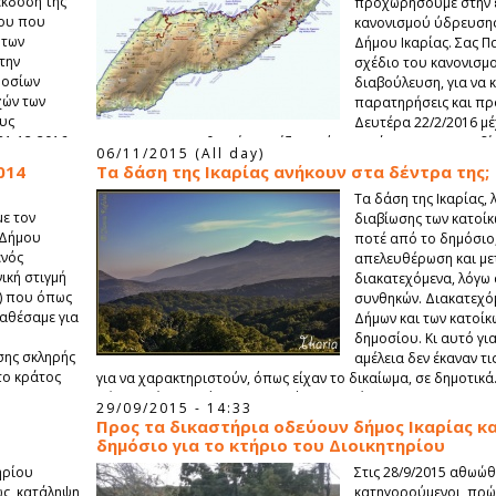
 έκδοση της
προχωρήσουμε στην έ
νου που
κανονισμού ύδρευσης
 των
Δήμου Ικαρίας. Σας 
την
σχέδιο του κανονισμο
μοσίων
διαβούλευση, για να
χών των
παρατηρήσεις και πρ
ους
Δευτέρα 22/2/2016 μέ
31-12-2016,
21/3/2016 (η προθεσμία αρχίζει από την ανάρτηση του σχεδί
06/11/2015 (All day)
δήμου). Προκειμένου να κατατεθούν παρατηρήσεις και προτ
014
Τα δάση της Ικαρίας ανήκουν στα δέντρα της;
ενδιαφερομένους.
Τα δάση της Ικαρίας,
ε τον
διαβίωσης των κατοίκ
 Δήμου
ποτέ από το δημόσιο
ενός
απελευθέρωση και με
ική στιγμή
διακατεχόμενα, λόγω
4) που όπως
συνθηκών. Διακατεχό
ταθέσαμε για
Δήμων και των κατοίκω
δημοσίου. Κι αυτό γι
σης σκληρής
αμέλεια δεν έκαναν τι
το κράτος
για να χαρακτηριστούν, όπως είχαν το δικαίωμα, σε δημοτικά
Δήμος Αγίου Κηρύκου που από το 1956 έσπευσε να τα κατοχ
29/09/2015 - 14:33
αυτό το προηγούμενο, μπορεί συνολικά σήμερα ο Δήμος Ικαρ
Προς τα δικαστήρια οδεύουν δήμος Ικαρίας κα
κυριότητα τους.
δημόσιο για το κτήριο του Διοικητηρίου
ηρίου
Στις 28/9/2015 αθωώθ
ως, κατάληψη
κατηγορούμενοι, πρώ