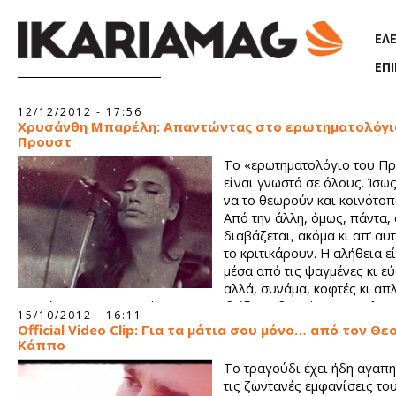
Παράκαμψη προς το κυρίως περιεχόμενο
ΕΛ
ΕΠ
Σελίδες
12/12/2012 - 17:56
Χρυσάνθη Μπαρέλη: Απαντώντας στο ερωτηματολόγι
Προυστ
Το «ερωτηματολόγιο του Πρ
είναι γνωστό σε όλους. Ίσως
να το θεωρούν και κοινότοπ
Από την άλλη, όμως, πάντα, 
διαβάζεται, ακόμα κι απ’ α
το κριτικάρουν. Η αλήθεια ε
μέσα από τις ψαγμένες κι εύ
αλλά, συνάμα, κοφτές κι απ
ερωτήσεις του, καταφέρνει να αναδείξει ενδιαφέρουσες πλευ
15/10/2012 - 16:11
προσωπικότητας του κάθε ανθρώπου
Official Video Clip: Για τα μάτια σου μόνο… από τον Θ
Κάππο
Το τραγούδι έχει ήδη αγαπ
τις ζωντανές εμφανίσεις το