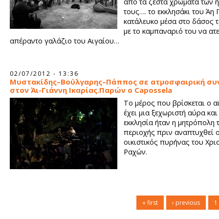
από τα ζεστά χρώματα των 
τους…. το εκκλησάκι του Άη 
κατάλευκο μέσα στο δάσος 
με το καμπαναριό του να ατε
απέραντο γαλάζιο του Αιγαίου…
02/07/2012 - 13:36
Μυστακίδης–Βούλγαρης–Πάππος σε ατμοσφαιρική συ
στον Άι-Γιάννη Ικαρίας.Παρών ο Capossela
Το μέρος που βρίσκεται ο α
έχει μια ξεχωριστή αύρα και 
εκκλησία ήταν η μητρόπολη 
περιοχής πριν αναπτυχθεί 
οικιστικός πυρήνας του Χρι
Ραχών.
« first
‹ previous
1