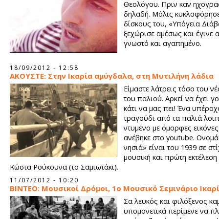
Θεολόγου. Πριν καν ηχογρα
δηλαδή. Μόλις κυκλοφόρησε
δίσκους του, «Υπόγεια Διάβ
ξεχώρισε αμέσως και έγινε 
γνωστό και αγαπημένο.
18/09/2012 - 12:58
ΑΚΟΥΣΤΕ: Στην Ικαρία αμύγδαλα, στη Μυτιλήνη λάδια
Είμαστε λάτρεις τόσο του νέ
του παλιού. Αρκεί να έχει γ
κάτι να μας πει! Ένα υπέροχ
τραγούδι από τα παλιά λοιπ
ντυμένο με όμορφες εικόνες
ανέβηκε στο youtube. Ονομά
νησιά» είναι του 1939 σε στ
μουσική και πρώτη εκτέλεση
Κώστα Ρούκουνα (το Σαμιωτάκι).
11/07/2012 - 10:20
ΒΙΝΤΕΟ: Μουσικοί Δρόμοι, 1ο Μουσικό Σεμινάριο Ικαρ
Σα λευκός και φιλόξενος κ
υπομονετικά περίμενε να π