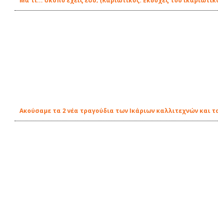
Μα τι... σκοπό έχεις εσύ; (Καριώτικος: Εκδοχές του ικαριώτ
Ακούσαμε τα 2 νέα τραγούδια των Ικάριων καλλιτεχνών και τ