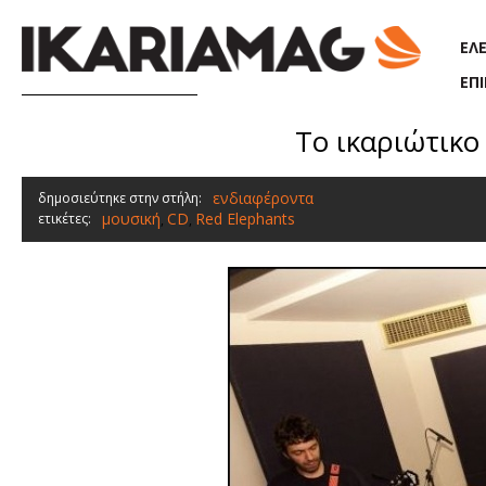
Παράκαμψη προς το κυρίως περιεχόμενο
ΕΛ
ΕΠ
Το ικαριώτικο
ενδιαφέροντα
δημοσιεύτηκε στην στήλη:
μουσική
CD
Red Elephants
ετικέτες:
,
,