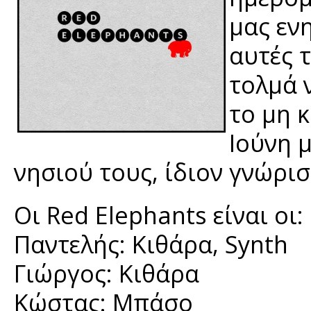
μας εν
αυτές 
τολμά 
το μη 
Ιούνη 
νησιού τους, ίδιον γνώρι
Οι Red Elephants είναι οι:
Παντελής: Κιθάρα, Synth
Γιώργος: Κιθάρα
Κώστας: Μπάσο