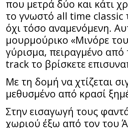
που μετρά δύο και κάτι χ
το γνωστό all time classi
όχι τόσο αναμενόμενη. Αυ
μουρμούρικο «Μινόρε του 
γύρισμα, πειραγμένο από τ
track το βρίσκετε επισυν
Με τη δομή να χτίζεται σι
μεθυσμένο από κρασί ξημ
Στην εισαγωγή τους φαντά
χωριού έξω από τον του Ά