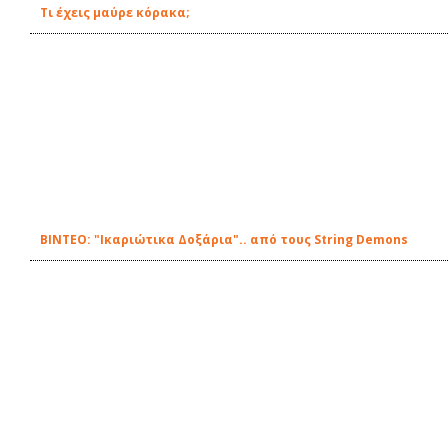
Τι έχεις μαύρε κόρακα;
BINTEΟ: "Ικαριώτικα Δοξάρια".. από τους String Demons