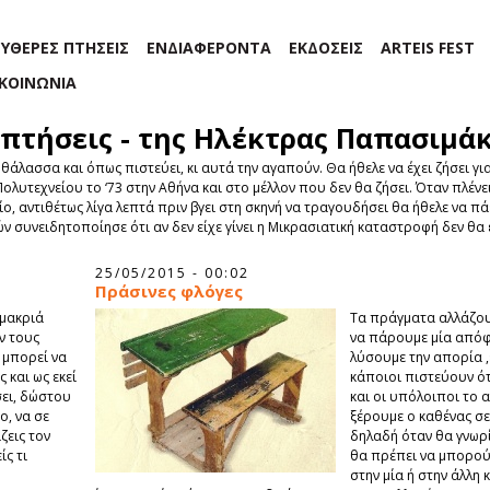
ΕΥΘΕΡΕΣ ΠΤΗΣΕΙΣ
ΕΝΔΙΑΦΕΡΟΝΤΑ
ΕΚΔΟΣΕΙΣ
ARTEIS FEST
ΙΚΟΙΝΩΝΙΑ
 πτήσεις - της Ηλέκτρας Παπασιμά
θάλασσα και όπως πιστεύει, κι αυτά την αγαπούν. Θα ήθελε να έχει ζήσει για 
Πολυτεχνείου το ‘73 στην Αθήνα και στο μέλλον που δεν θα ζήσει. Όταν πλένε
ίο, αντιθέτως λίγα λεπτά πριν βγει στη σκηνή να τραγουδήσει θα ήθελε να πά
ών συνειδητοποίησε ότι αν δεν είχε γίνει η Μικρασιατική καταστροφή δεν θα ε
25/05/2015 - 00:02
Πράσινες φλόγες
μακριά
Τα πράγματα αλλάζουν
ν τους
να πάρουμε μία απόφ
 μπορεί να
λύσουμε την απορία ,
 και ως εκεί
κάποιοι πιστεύουν ότ
σει, δώστου
και οι υπόλοιποι το α
ο, να σε
ξέρουμε ο καθένας σε
ζεις τον
δηλαδή όταν θα γνωρ
ίς τι
θα πρέπει να μπορού
στην μία ή στην άλλη 