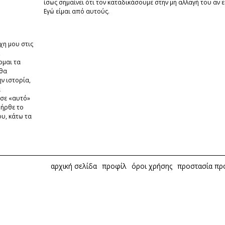
ίσως σημαίνει ότι τον καταδικάσουμε στην μη αλλαγή του αν ε
Εγώ είμαι από αυτούς.
χη μου στις
,
ομαι τα
 θα
ν ιστορία,
α
σε «αυτό»
ά ήρθε το
υ, κάτω τα
αρχική σελίδα
προφίλ
όροι χρήσης
προστασία π