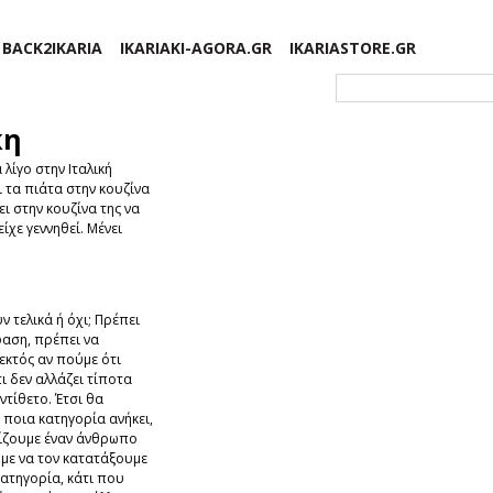
BACK2IKARIA
IKARIAKI-AGORA.GR
IKARIASTORE.GR
Φόρμα αναζήτησης
κη
λίγο στην Ιταλική
ι τα πιάτα στην κουζίνα
ει στην κουζίνα της να
ίχε γεννηθεί. Μένει
 τελικά ή όχι; Πρέπει
αση, πρέπει να
εκτός αν πούμε ότι
ι δεν αλλάζει τίποτα
ντίθετο. Έτσι θα
 ποια κατηγορία ανήκει,
ίζουμε έναν άνθρωπο
με να τον κατατάξουμε
κατηγορία, κάτι που