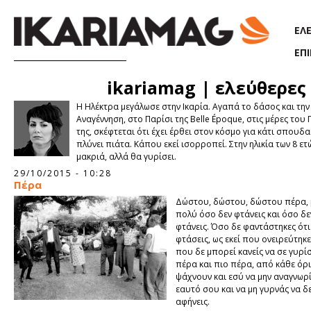
Παράκαμψη προς το κυρίως περιεχόμενο
ΕΛ
ΕΠ
ikariamag | ελεύθερες
Η Ηλέκτρα μεγάλωσε στην Ικαρία. Αγαπά το δάσος και την 
Αναγέννηση, στο Παρίσι της Belle Époque, στις μέρες του 
της, σκέφτεται ότι έχει έρθει στον κόσμο για κάτι σπουδα
πλύνει πιάτα. Κάπου εκεί ισορροπεί. Στην ηλικία των 8 ετ
μακριά, αλλά θα γυρίσει.
29/10/2015 - 10:28
Πέρα
Δώστου, δώστου, δώστου πέρα, 
πολύ όσο δεν φτάνεις και όσο δε
φτάνεις. Όσο δε φαντάστηκες ότι
φτάσεις, ως εκεί που ονειρεύτηκες
που δε μπορεί κανείς να σε γυρί
πέρα και πιο πέρα, από κάθε όρι
ψάχνουν και εσύ να μην αναγνωρί
εαυτό σου και να μη γυρνάς να δε
αφήνεις.