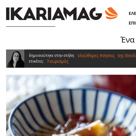
Παράκαμψη προς το κυρίως περιεχόμενο
ΕΛ
ΕΠ
Ένα 
ελεύθερες πτήσεις
της Θεοδ
δημοσιεύτηκε στην στήλη:
Τουρισμός
ετικέτες: