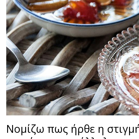
Νομίζω πως ήρθε η στιγμ