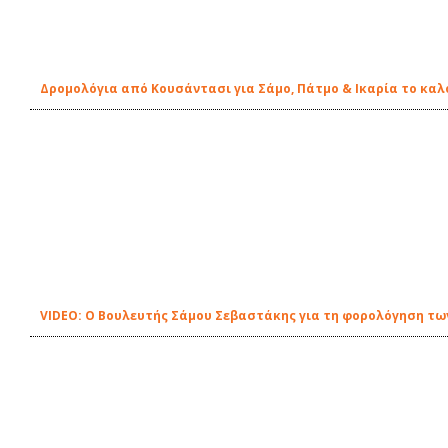
Δρομολόγια από Κουσάντασι για Σάμο, Πάτμο & Ικαρία το καλο
VIDEO: Ο Βουλευτής Σάμου Σεβαστάκης για τη φορολόγηση τω