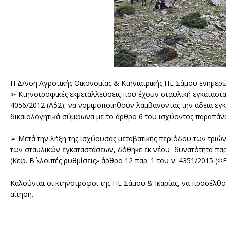
Η Δ/νση Αγροτικής Οικονομίας & Κτηνιατρικής ΠΕ Σάμου ενημερ
➢ Κτηνοτροφικές εκμεταλλεύσεις που έχουν σταυλική εγκατάστασ
4056/2012 (Α΄52), να νομιμοποιηθούν λαμβάνοντας την άδεια ε
δικαιολογητικά σύμφωνα με το άρθρο 6 του ισχύοντος παραπάν
➢ Μετά την λήξη της ισχύουσας μεταβατικής περιόδου των τριών
των σταυλικών εγκαταστάσεων, δόθηκε εκ νέου δυνατότητα παρ
(Κεφ. Β΄ «λοιπές ρυθμίσεις» άρθρο 12 παρ. 1 του ν. 4351/2015 (ΦΕ
Καλούνται οι κτηνοτρόφοι της ΠΕ Σάμου & Ικαρίας, να προσέλθ
αίτηση.