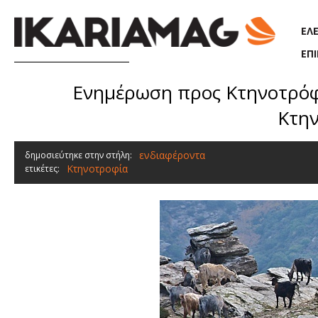
Παράκαμψη προς το κυρίως περιεχόμενο
ΕΛ
ΕΠ
Ενημέρωση προς Κτηνοτρόφο
Κτην
ενδιαφέροντα
δημοσιεύτηκε στην στήλη:
Κτηνοτροφία
ετικέτες: