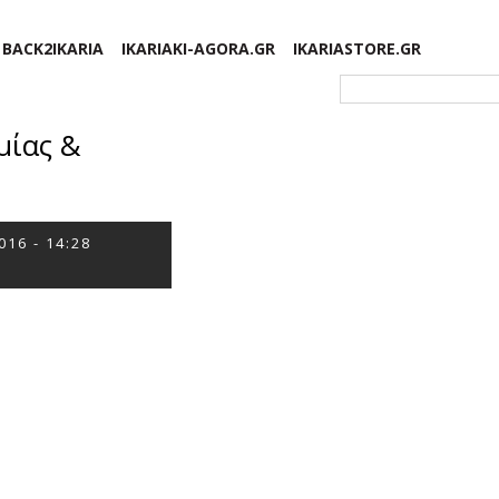
BACK2IKARIA
IKARIAKI-AGORA.GR
IKARIASTORE.GR
Φόρμα αναζήτησης
μίας &
016 - 14:28