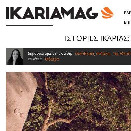
Παράκαμψη προς το κυρίως περιεχόμενο
ΕΛ
ΕΠ
ΙΣΤΟΡΙΕΣ ΙΚΑΡΙΑΣ: 
ελεύθερες πτήσεις
της Θεοδ
δημοσιεύτηκε στην στήλη:
Θέατρο
ετικέτες: