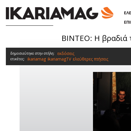
Παράκαμψη προς το κυρίως περιεχόμενο
ΕΛ
ΕΠ
ΒΙΝΤΕΟ: Η βραδιά τ
εκδόσεις
δημοσιεύτηκε στην στήλη:
ikariamag
ikariamagTV
ελεύθερες πτήσεις
ετικέτες:
,
,