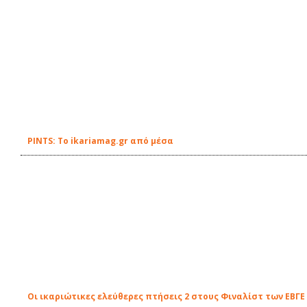
PINTS: Tο ikariamag.gr από μέσα
Οι ικαριώτικες ελεύθερες πτήσεις 2 στους Φιναλίστ των ΕΒΓΕ