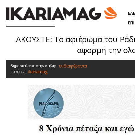
Παράκαμψη προς το κυρίως περιεχόμενο
ΕΛ
ΕΠ
ΑΚΟΥΣΤΕ: Το αφιέρωμα του Ράδιο
αφορμή την ολο
ενδιαφέροντα
δημοσιεύτηκε στην στήλη:
ikariamag
ετικέτες: