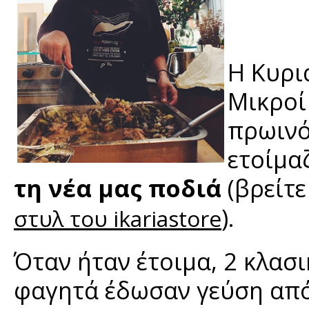
Η Κυρι
Μικροί
πρωιν
ετοίμα
τη νέα μας ποδιά
(βρείτε
).
στυλ του ikariastore
Όταν ήταν έτοιμα, 2 κλασ
φαγητά έδωσαν γεύση από