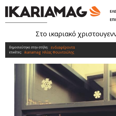
Παράκαμψη προς το κυρίως περιεχόμενο
ΕΛ
ΕΠ
Στο ικαριακό χριστουγεν
ενδιαφέροντα
δημοσιεύτηκε στην στήλη:
ikariamag
Ηλίας Φουντούλης
ετικέτες:
,