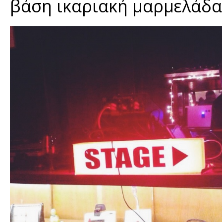
βάση ικαριακή μαρμελάδα