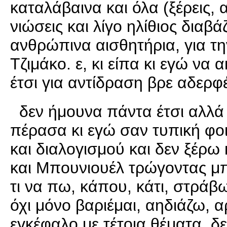
καταλάβαινα και όλα (ξέρεις,
νιώσεις και λίγο ηλίθιος διαβ
ανθρώπινα αισθητήρια, για τη
Τζιμάκο. ε, κι είπα κι εγώ να
έτσι για αντίδραση βρε αδερφέ
δεν ήμουνα πάντα έτσι αλλά τ
πέρασα κι εγώ σαν τυπική φο
και διαλογισμού και δεν ξέρω 
και Μπουνιουέλ τρώγοντας μπ
τι να πω, κάπου, κάτι, στράβωσ
όχι μόνο βαριέμαι, αηδιάζω,
εγκέφαλο με τέτοια θέματα. δε