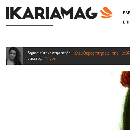
Παράκαμψη προς το κυρίως περιεχόμενο
ΕΛ
ΕΠ
ελεύθερες πτήσεις
της Γιού
δημοσιεύτηκε στην στήλη:
Τέχνη
ετικέτες: