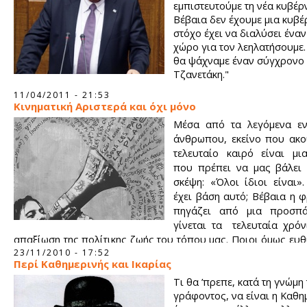
εμπιστευτούμε τη νέα κυβέρ
Βέβαια δεν έχουμε μια κυβ
στόχο έχει να διαλύσει έναν
χώρο για τον λεηλατήσουμε. 
θα ψάχναμε έναν σύγχρονο
Τζανετάκη."
11/04/2011 - 21:53
Κινηματική Αριστερά και όχι μόνο
Μέσα από τα λεγόμενα ε
άνθρωπου, εκείνο που ακο
τελευταίο καιρό είναι μι
που πρέπει να μας βάλει 
σκέψη: «Όλοι ίδιοι είναι»
έχει βάση αυτό; Βέβαια η 
πηγάζει από μια προσπ
γίνεται τα τελευταία χρόν
απαξίωση της πολίτικης ζωής του τόπου μας. Ποιοι όμως ευθύ
αυτό και ποιες είναι οι ευθύνες της αριστεράς; Πολύ εύκ
23/11/2010 - 17:52
Περί Καθημερινής και Ικαρίας
κάποιος ότι η αντίδραση και η κρατούσα καπιταλιστική τάξ
Τι θα ’πρεπε, κατά τη γνώμη
να μηδενίσει την αναγκαιότητα της πολιτικής , περνά τέτοιες
γράφοντος, να είναι η Καθη
μέσα σ’ όλους τους χώρους με κύριο όργανο της τα ΜΜΕ. Εντά