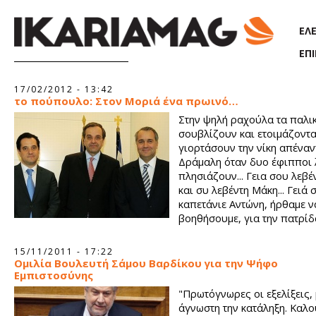
Παράκαμψη προς το κυρίως περιεχόμενο
ΕΛ
ΕΠ
Σελίδες
17/02/2012 - 13:42
το πούπουλο: Στον Μοριά ένα πρωινό…
Στην ψηλή ραχούλα τα παλι
σουβλίζουν και ετοιμάζοντα
γιορτάσουν την νίκη απέναν
Δράμαλη όταν δυο έφιπποι 
πλησιάζουν... Γεια σου λεβέ
και συ λεβέντη Μάκη... Γειά 
καπετάνιε Αντώνη, ήρθαμε ν
βοηθήσουμε, για την πατρίδα
15/11/2011 - 17:22
Ομιλία Βουλευτή Σάμου Βαρδίκου για την Ψήφο
Εμπιστοσύνης
"Πρωτόγνωρες οι εξελίξεις, 
άγνωστη την κατάληξη. Καλο