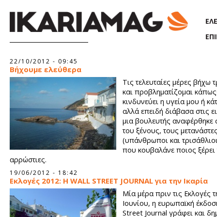
Παράκαμψη προς το κυρίως περιεχόμενο
ΕΛ
ΕΠ
Σελίδες
22/10/2012 - 09:45
Βήχουμε ελεύθερα
Τις τελευταίες μέρες βήχω 
και προβληματίζομαι κάπως· 
κινδυνεύει η υγεία μου ή κάτ
αλλά επειδή διάβασα στις ει
μια βουλευτής αναφέρθηκε 
του ξένους, τους μετανάστε
(υπάνθρωποι και τρισάθλιοι,
που κουβαλάνε ποιος ξέρει 
αρρώστιες.
19/06/2012 - 18:42
Εκλογές 2012: Η WALL STREET JOURNAL για την Ικαρία
Μία μέρα πριν τις Εκλογές τ
Ιουνίου, η ευρωπαϊκή έκδοση
Street Journal γράφει και δη