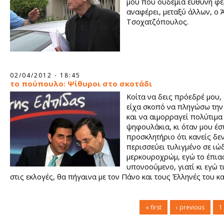
μου που ουδεμία ευθύνη φ
αναφέρει, μεταξύ άλλων, ο 
Τσοχατζόπουλος.
02/04/2012 - 18:45
το πούπουλο: Ψίθυροι στο σκοτάδι
Κοίτα να δεις πρόεδρέ μου,
είχα σκοπό να πληγώσω την
και να αιμορραγεί πολύτιμα
ψηφουλάκια, κι όταν μου έστ
προσκλητήριο ότι κανείς δε
περισσεύει τυλιγμένο σε ιώ
μερκουροχρώμ, εγώ το έπια
υπονοούμενο, γιατί κι εγώ τ
στις εκλογές, θα πήγαινα με τον Πάνο και τους Έλληνές του κα
Ψωμιάδη που είναι κουρασμένο άλογο εδώ στην συμπρωτεύου
« first
‹ previous
1