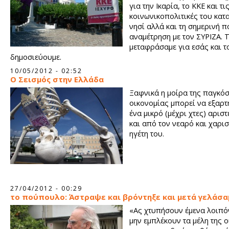
για την Ικαρία, το ΚΚΕ και τι
κοινωνικοπολιτικές του κατ
νησί αλλά και τη σημερινή π
αναμέτρηση με τον ΣΥΡΙΖΑ. 
μεταφράσαμε για εσάς και τ
δημοσιεύουμε.
10/05/2012 - 02:52
Ο Σεισμός στην Ελλάδα
Ξαφνικά η μοίρα της παγκό
οικονομίας μπορεί να εξαρτ
ένα μικρό (μέχρι χτες) αρισ
και από τον νεαρό και χαρι
ηγέτη του.
27/04/2012 - 00:29
το πούπουλο: Άστραψε και βρόντηξε και μετά γελάσα
«Ας χτυπήσουν έμενα λοιπόν
μην εμπλέκουν τα μέλη της ο