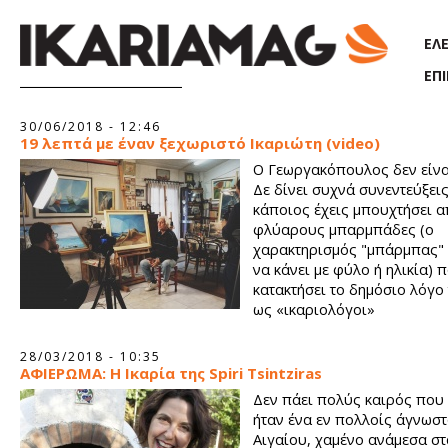
Παράκαμψη προς το κυρίως περιεχόμενο
ΕΛ
ΕΠ
Σελίδες
30/06/2018 - 12:46
19 λεπτά με έναν ξεχωριστό Ικαριώτη (video)
Ο Γεωργακόπουλος δεν είνα
Δε δίνει συχνά συνεντεύξει
κάποιος έχεις μπουχτήσει α
φλύαρους μπαρμπάδες (ο
χαρακτηρισμός "μπάρμπας" 
να κάνει με φύλο ή ηλικία) 
κατακτήσει το δημόσιο λόγο
ως «ικαριολόγοι»
28/03/2018 - 10:35
ΑΦΙΕΡΩΜΑ: Η Ικαρία της Spiri Tsintziras
Δεν πάει πολύς καιρός που 
ήταν ένα εν πολλοίς άγνωστ
Αιγαίου, χαμένο ανάμεσα στ