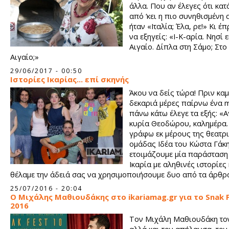
άλλα. Που αν έλεγες ότι κατ
από ‘κει η πιο συνηθισμένη
ήταν «Ιταλία; Έλα, ρε!» Κι έ
να εξηγείς: «Ι-Κ-αρία. Νησί ε
Αιγαίο. Δίπλα στη Σάμο; Στο
Αιγαίο;»
29/06/2017 - 00:50
Ιστορίες Ικαρίας... επί σκηνής
Άκου να δείς τώρα! Πριν καμ
δεκαριά μέρες παίρνω ένα m
πάνω κάτω έλεγε τα εξής: «
κυρία Θεοδώρου, καλημέρα.
γράφω εκ μέρους της θεατρ
ομάδας Ιδέα του Κώστα Γάκη
ετοιμάζουμε μία παράσταση 
Ικαρία με αληθινές ιστορίες
θέλαμε την άδειά σας να χρησιμοποιήσουμε δυο από τα άρθρ
ikariamag».
25/07/2016 - 20:04
Ο Μιχάλης Μαθιουδάκης στο ikariamag.gr για το Snak 
2016
Τον Μιχάλη Μαθιουδάκη το