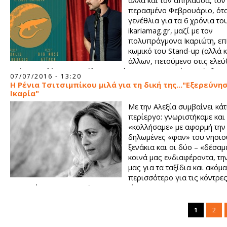
αλλά και τον απήλαυσα, τον
περασμένο Φεβρουάριο, ότα
γενέθλια για τα 6 χρόνια το
ikariamag.gr, μαζί με τον
πολυπράγμονα Ικαριώτη, επ
κωμικό του Stand-up (αλλά κ
άλλων, πετούμενο στις ελεύ
πτήσεις) Ηλία Φουντούλη, προσέφεραν στο κοινό που ήρθε ν
07/07/2016 - 13:20
ευχηθεί, άφθονο γέλιο. Κατάλαβα αμέσως πως το χιούμορ του
Η Ρένια Τσιτσιμπίκου μιλά για τη δική της..."Εξερεύνη
τρόπος που βλέπει τα πράγματα, τα βιώματα και η αντίληψη τ
Ικαρία"
πάνε. Από κυνήγησα την ευκαιρία να ξαναδώ τον Μιχάλη σε p
Με την Αλεξία συμβαίνει κά
του, σε αυτό το είδος που ολοένα και κερδίζει θαυμαστές και 
περίεργο: γνωριστήκαμε και
προσωπικά, το βρίσκω πολύ ενδιαφέρον, δύσκολο και απαιτητ
«κολλήσαμε» με αφορμή την 
ευφυές και συχνά ξεκαρδιστικό.
δηλωμένες «φαν» του νησιο
ξενάκια και οι δύο – «δέσαμ
κοινά μας ενδιαφέροντα, τη
μας για τα ταξίδια και ακόμα
περισσότερο για τις κόντρες
ανταρσίες των χαρακτήρων μας κι όμως...
1
2