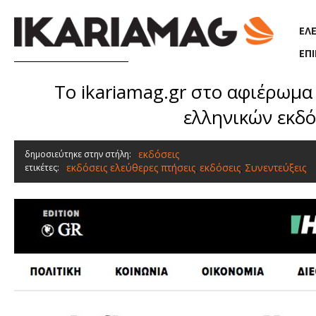
Παράκαμψη προς το κυρίως περιεχόμενο
ΕΛ
ΕΠ
Το ikariamag.gr στο αφιέρωμα 
ελληνικών εκδό
εκδόσεις
δημοσιεύτηκε στην στήλη:
εκδόσεις ελεύθερες πτήσεις
εκδόσεις
Συνεντεύξεις
ετικέτες:
,
,