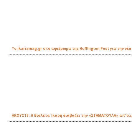
Το ikariamag.gr στο αφιέρωμα της Huffington Post για την ν
ΑΚΟΥΣΤΕ: Η Βιολέτα Ίκαρη διαβάζει την «ΣΤΑΜΑΤΟΥΛΑ» απ'τις