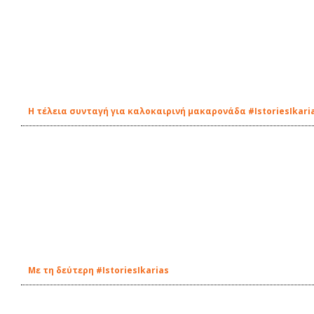
Η τέλεια συνταγή για καλοκαιρινή μακαρονάδα #IstoriesIkari
Με τη δεύτερη #IstoriesIkarias