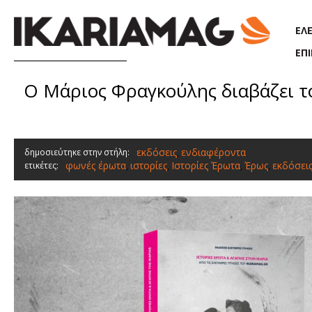
Παράκαμψη προς το κυρίως περιεχόμενο
ΕΛ
ΕΠ
O Μάριος Φραγκούλης διαβάζει τ
εκδόσεις
ενδιαφέροντα
δημοσιεύτηκε στην στήλη:
,
φωνές έρωτα
ιστορίες
Ιστορίες Έρωτα
Έρως
εκδόσεις
ετικέτες:
,
,
,
,