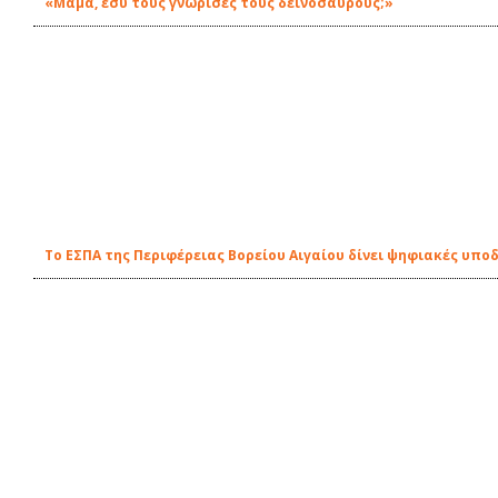
«Μαμά, εσύ τους γνώρισες τους δεινόσαυρους;»
Το ΕΣΠΑ της Περιφέρειας Βορείου Αιγαίου δίνει ψηφιακές υπο