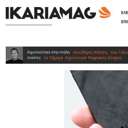
Παράκαμψη προς το κυρίως περιεχόμενο
ΕΛ
ΕΠ
ελεύθερες πτήσεις
του Γιάν
δημοσιεύτηκε στην στήλη:
το Σήμερα
τεχνολογία
Ψηφιακός Κόσμος
ετικέτες:
,
,