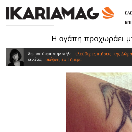
Παράκαμψη προς το κυρίως περιεχόμενο
ΕΛ
ΕΠ
Η αγάπη προχωράει μπ
ελεύθερες πτήσεις
της Δώρα
δημοσιεύτηκε στην στήλη:
σκέψεις
το Σήμερα
ετικέτες:
,