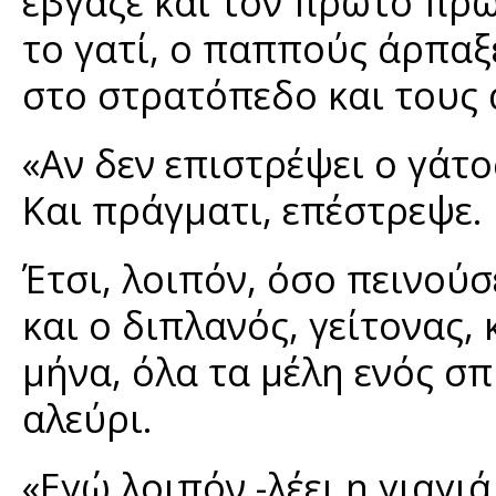
έβγαζε και τον πρώτο πρώ
το γατί, ο παππούς άρπαξε
στο στρατόπεδο και τους α
«Αν δεν επιστρέψει ο γάτ
Και πράγματι, επέστρεψε.
Έτσι, λοιπόν, όσο πεινούσ
και ο διπλανός, γείτονας
μήνα, όλα τα μέλη ενός σ
αλεύρι.
«Εγώ λοιπόν -λέει η γιαγ