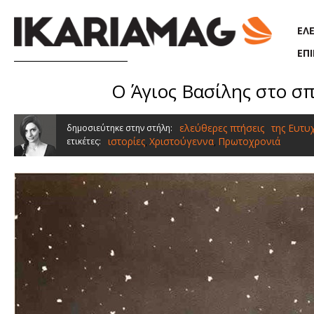
Παράκαμψη προς το κυρίως περιεχόμενο
ΕΛ
ΕΠ
Ο Άγιος Βασίλης στο σπί
ελεύθερες πτήσεις
της Ευτυ
δημοσιεύτηκε στην στήλη:
ιστορίες
Χριστούγεννα
Πρωτοχρονιά
ετικέτες:
,
,