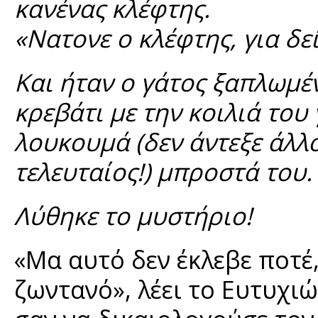
κανένας κλέφτης.
«Νατονε ο κλέφτης, για δεί
Και ήταν ο γάτος ξαπλωμέ
κρεβάτι με την κοιλιά το
λουκουμά (δεν άντεξε άλλ
τελευταίος!) μπροστά του.
Λύθηκε το μυστήριο!
«Μα αυτό δεν έκλεβε ποτέ,
ζωντανό», λέει το Ευτυχι