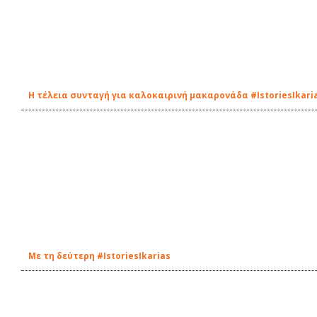
Η τέλεια συνταγή για καλοκαιρινή μακαρονάδα #IstoriesIkari
Με τη δεύτερη #IstoriesIkarias