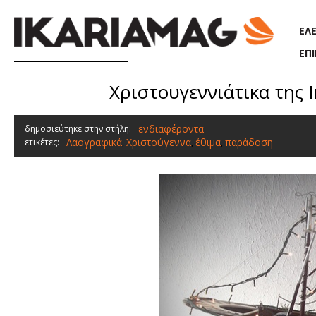
Παράκαμψη προς το κυρίως περιεχόμενο
ΕΛ
ΕΠ
Χριστουγεννιάτικα της Ι
ενδιαφέροντα
δημοσιεύτηκε στην στήλη:
Λαογραφικά
Χριστούγεννα
έθιμα
παράδοση
ετικέτες:
,
,
,