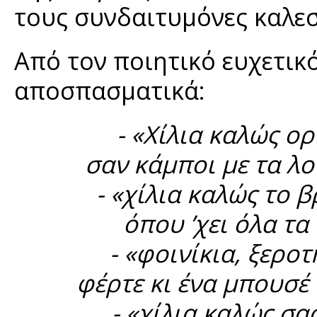
τους συνδαιτυμόνες καλεσ
Από τον ποιητικό ευχετικ
αποσπασματικά:
- «Χίλια καλώς ορ
σαν κάμποι με τα λο
- «χίλια καλώς το 
όπου ’χει όλα τα 
- «φοινίκια, ξερο
φέρτε κι ένα μπουσέ
- «χίλια καλώς σ