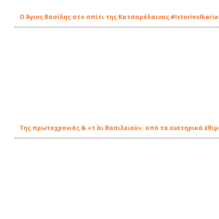
Ο Άγιος Βασίλης στο σπίτι της Κατσαρόλαινας #IstoriesIkaria
Της πρωτοχρονιάς & «τ΄ άι Βασιλειού»: από τα ευετηρικά έθι