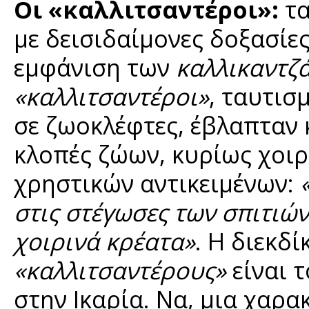
Οι «καλλιτσαντέροι»:
τ
με δεισιδαίμονες δοξασίες
εμφάνιση των
καλλικαντζ
«καλλιτσαντέροι»
, ταυτισ
σε ζωοκλέφτες, έβλαπταν κ
κλοπές ζώων, κυρίως χοιρ
χρηστικών αντικειμένων:
στις στέγωσες των σπιτιώ
χοιρινά κρέατα»
. Η διεκδ
«καλλιτσαντέρους»
είναι 
στην Ικαρία. Να, μια χαρ