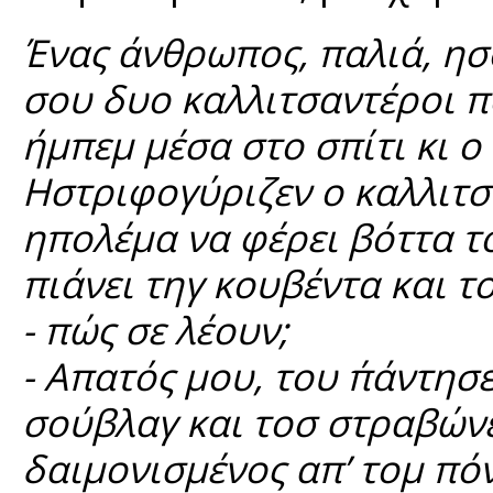
Ένας άνθρωπος, παλιά, ησού
σου δυο καλλιτσαντέροι π
ήμπεμ μέσα στο σπίτι κι ο
Ηστριφογύριζεν ο καλλιτσ
ηπολέμα να φέρει βόττα το
πιάνει τηγ κουβέντα και τ
- πώς σε λέουν;
- Απατός μου, του ΄πάντησε
σούβλαγ και τοσ στραβώνε
δαιμονισμένος απ’ τομ πό