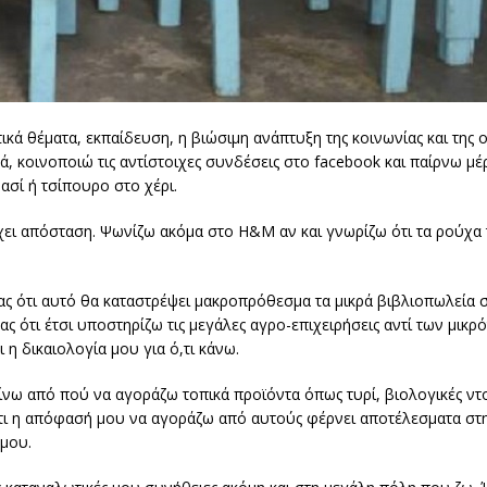
ά θέματα, εκπαίδευση, η βιώσιμη ανάπτυξη της κοινωνίας και της 
, κοινοποιώ τις αντίστοιχες συνδέσεις στο facebook και παίρνω μέρ
ασί ή τσίπουρο στο χέρι.
άρχει απόσταση. Ψωνίζω ακόμα στο H&M αν και γνωρίζω ότι τα ρούχα
ας ότι αυτό θα καταστρέψει μακροπρόθεσμα τα μικρά βιβλιοπωλεία σ
ς ότι έτσι υποστηρίζω τις μεγάλες αγρο-επιχειρήσεις αντί των μικ
 η δικαιολογία μου για ό,τι κάνω.
θαίνω από πού να αγοράζω τοπικά προϊόντα όπως τυρί, βιολογικές ντ
τι η απόφασή μου να αγοράζω από αυτούς φέρνει αποτέλεσματα στη
 μου.