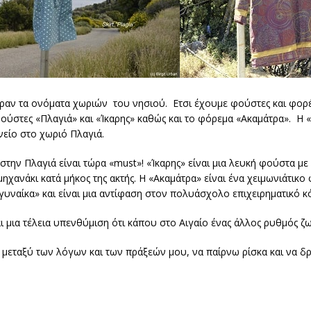
πήραν τα ονόματα χωριών του νησιού. Ετσι έχουμε φούστες και φο
ούστες «Πλαγιά» και «Ίκαρης» καθώς και το φόρεμα «Ακαμάτρα». Η «
νείο στο χωριό Πλαγιά.
ην Πλαγιά είναι τώρα «must»! «Ίκαρης» είναι μια λευκή φούστα με 
 μηχανάκι κατά μήκος της ακτής. Η «Ακαμάτρα» είναι ένα χειμωνιάτ
 γυναίκα» και είναι μια αντίφαση στον πολυάσχολο επιχειρηματικό 
ι μια τέλεια υπενθύμιση ότι κάπου στο Αιγαίο ένας άλλος ρυθμός ζω
πής μεταξύ των λόγων και των πράξεών μου, να παίρνω ρίσκα και να δ