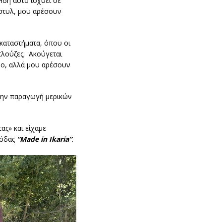
Ήδη αυτό ισχύει σε
 στυλ, μου αρέσουν
 καταστήματα, όπου οι
πλούζες; Ακούγεται
υνο, αλλά μου αρέσουν
 την παραγωγή μερικών
ας» και είχαμε
μόδας
“Made in Ikaria”
.