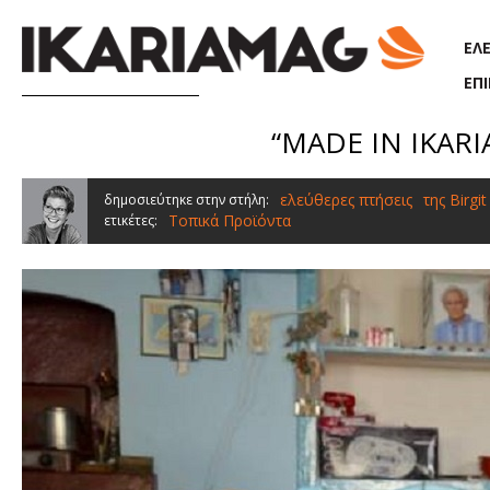
Παράκαμψη προς το κυρίως περιεχόμενο
ΕΛ
ΕΠ
“MADE IN IKARIA
ελεύθερες πτήσεις
της Birgi
δημοσιεύτηκε στην στήλη:
Τοπικά Προϊόντα
ετικέτες: