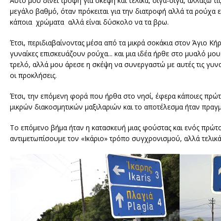
Αυτό μου δίνει τροφή για σκέψη και τελικά, σιγά-σιγά, αλλάζω τ
μεγάλο βαθμό, όταν πρόκειται για την διατροφή αλλά τα ρούχα 
κάποια χρώματα αλλά είναι δύσκολο να τα βρω.
Έτσι, περιδιαβαίνοντας μέσα από τα μικρά σοκάκια στον Άγιο Κ
γυναίκες επισκευάζουν ρούχα... και μια ιδέα ήρθε στο μυαλό μο
τρελό, αλλά μου άρεσε η σκέψη να συνεργαστώ με αυτές τις γυνα
οι προκλήσεις.
Έτσι, την επόμενη φορά που ήρθα στο νησί, έφερα κάποιες πρώτε
μικρών διακοσμητικών μαξιλαριών και το αποτέλεσμα ήταν πραγμ
Το επόμενο βήμα ήταν η κατασκευή μιας φούστας και ενός πρώτο
αντιμετωπίσουμε τον «Ικάριο» τρόπο συγχρονισμού, αλλά τελι