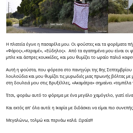
Η πλατεία έγινε η πασαρέλα μου. Οι φούστες και τα φορέματα 
«Φάρος»,«Κεραμέ», «Εύδηλος». Από τα αγαπημένα μου είναι οι φ
μπλε και άσπρες κουκκίδες, και μου θυμίζει το ωραίο παλιό καφε
Αυτή η φούστα, που φόρεσα στο πανηγύρι της 8ης Σεπτεμβρίου στ
λουλούδια και μου θυμίζει τις μυρωδιές μιας πρωινής βόλτας με
στη δουλειά μου στις Βρυξέλλες, «Ακαμάτρα» σημαίνει «τεμπέλα
Έτσι, φοράω αυτό το φόρεμα με ένα μεγάλο χαμόγελο, γιατί είνα
Και εκτός απ' όλα αυτά: η Ικαρία με διδάσκει να είμαι πιο συνε
Μεγαλώνω, τολμώ και περνάω καλά. Ωραία!!!