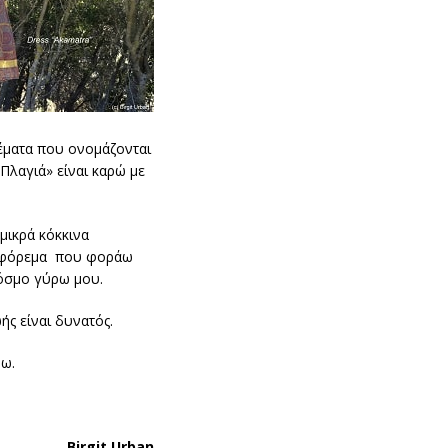
ρέματα που ονομάζονται
Πλαγιά» είναι καρώ με
μικρά κόκκινα
ικο φόρεμα που φοράω
κόσμο γύρω μου.
ής είναι δυνατός.
ρω.
Birgit Urban