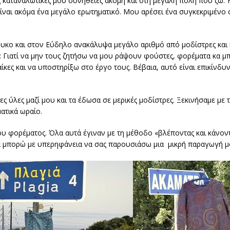
ις καταναλωτικές μου συνήθειες ακόμη και στη μεγάλη πόλη που ζω. 
είναι ακόμα ένα μεγάλο ερωτηματικό. Μου αρέσει ένα συγκεκριμένο
ήρυκο και στον Εύδηλο ανακάλυψα μεγάλο αριθμό από μοδίστρες και
υ: Γιατί να μην τους ζητήσω να μου ράψουν φούστες, φορέματα κα μ
ίκες και να υποστηρίξω στο έργο τους. Βέβαια, αυτό είναι επικίνδ
ς ύλες μαζί μου και τα έδωσα σε μερικές μοδίστρες. Ξεκινήσαμε με
ατικά ωραίο.
υ φορέματος. Όλα αυτά έγιναν με τη μέθοδο «βλέποντας και κάνοντ
κά μπορώ με υπερηφάνεια να σας παρουσιάσω μια μικρή παραγωγή 