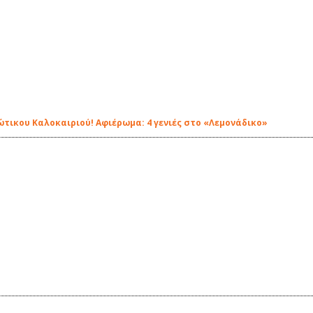
ιώτικου Καλοκαιριού! Αφιέρωμα: 4 γενιές στο «Λεμονάδικο»