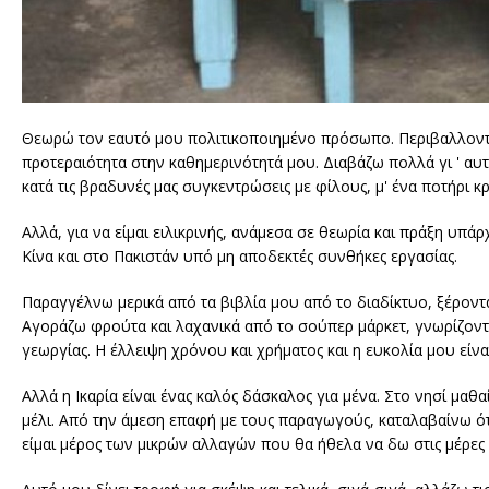
Θεωρώ τον εαυτό μου πολιτικοποιημένο πρόσωπο. Περιβαλλοντικ
προτεραιότητα στην καθημερινότητά μου. Διαβάζω πολλά γι ' αυτά
κατά τις βραδυνές μας συγκεντρώσεις με φίλους, μ' ένα ποτήρι κρ
Αλλά, για να είμαι ειλικρινής, ανάμεσα σε θεωρία και πράξη υπ
Κίνα και στο Πακιστάν υπό μη αποδεκτές συνθήκες εργασίας.
Παραγγέλνω μερικά από τα βιβλία μου από το διαδίκτυο, ξέροντ
Αγοράζω φρούτα και λαχανικά από το σούπερ μάρκετ, γνωρίζοντα
γεωργίας. Η έλλειψη χρόνου και χρήματος και η ευκολία μου είναι
Αλλά η Ικαρία είναι ένας καλός δάσκαλος για μένα. Στο νησί μα
μέλι. Από την άμεση επαφή με τους παραγωγούς, καταλαβαίνω ό
είμαι μέρος των μικρών αλλαγών που θα ήθελα να δω στις μέρες