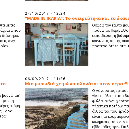
24/10/2017 - 13:34
“MADE IN IKARIA”: Το ονειρεύτηκα και το έκαν
τα με τις
Θεωρώ τον εαυτό μου
ράγματα που
πρόσωπο. Περιβαλλον
ό διάστημα.
εκπαίδευση, η βιώσιμ
σεις «sky-
κοινωνίας και της οικ
αρία».
προτεραιότητα στην 
06/09/2017 - 11:36
 το
Μια μυρωδιά χειμώνα πλανάται στον αέρα #i
Ο Αύγουστος έφτασε 
α βουνά, απ'
γίνεται όλο και πιο 
 προς τη
φύλλα, σκόνη, χαρτοπ
 μέρες ακόμη
πλαστικά ποτήρια πά
ς. Το να
άνθρωποι που εργάζο
υτος
είναι πια κουρασμένοι
καλημέρες τους δεν ε
εβδομάδες πριν. Επιβ