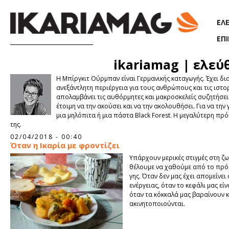
Παράκαμψη προς το κυρίως περιεχόμενο
ΕΛ
ΕΠ
ikariamag | ελεύθ
Η Μπίργκιτ Ούρμπαν είναι Γερμανικής καταγωγής. Έχει διαλ
ανεξάντλητη περιέργεια για τους ανθρώπους και τις ιστο
απολαμβάνει τις αυθόρμητες και μακροσκελείς συζητήσεις 
έτοιμη να την ακούσει και να την ακολουθήσει. Για να τ
μια μηλόπιτα ή μια πάστα Black Forest. Η μεγαλύτερη πρόκ
της.
Σελίδες
02/04/2018 - 00:40
Όταν η Ικαρία με φροντίζει
Υπάρχουν μερικές στιγμές στη ζ
θέλουμε να χαθούμε από το πρ
γης. Όταν δεν μας έχει απομείνει
ενέργειας, όταν το κεφάλι μας είν
όταν τα κόκκαλά μας βαραίνουν κ
ακινητοποιούνται.