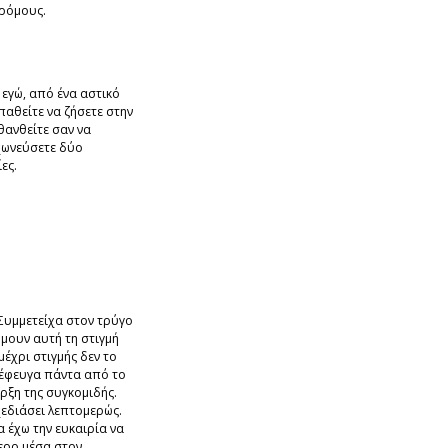
δρόμους.
εγώ, από ένα αστικό
αθείτε να ζήσετε στην
θανθείτε σαν να
χωνεύσετε δύο
ες.
 Συμμετείχα στον τρύγο
όμουν αυτή τη στιγμή
μέχρι στιγμής δεν το
ί έφευγα πάντα από το
αρξη της συγκομιδής.
χεδιάσει λεπτομερώς.
 έχω την ευκαιρία να
ερο μέσα στον