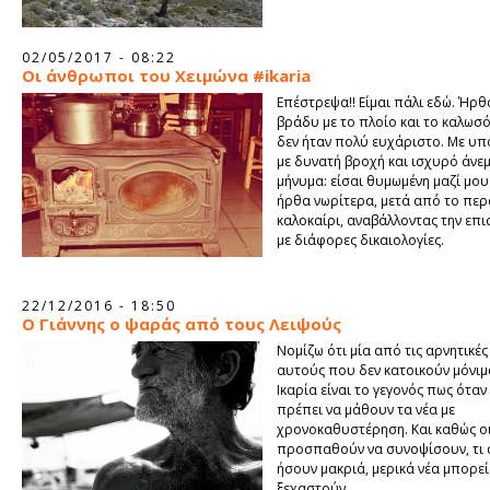
02/05/2017 - 08:22
Οι άνθρωποι του Χειμώνα #ikaria
Επέστρεψα!! Είμαι πάλι εδώ. Ήρθ
βράδυ με το πλοίο και το καλωσ
δεν ήταν πολύ ευχάριστο. Με υπ
με δυνατή βροχή και ισχυρό άνε
μήνυμα: είσαι θυμωμένη μαζί μου 
ήρθα νωρίτερα, μετά από το πε
καλοκαίρι, αναβάλλοντας την επ
με διάφορες δικαιολογίες.
22/12/2016 - 18:50
O Γιάννης ο ψαράς από τους Λειψούς
Νομίζω ότι μία από τις αρνητικές 
αυτούς που δεν κατοικούν μόνιμ
Ικαρία είναι το γεγονός πως όταν
πρέπει να μάθουν τα νέα με
χρονοκαθυστέρηση. Και καθώς ο
προσπαθούν να συνοψίσουν, τι 
ήσουν μακριά, μερικά νέα μπορεί
ξεχαστούν.