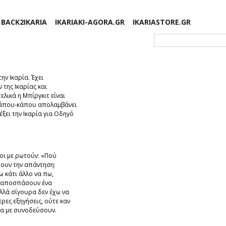
BACK2IKARIA
IKARIAKI-AGORA.GR
IKARIASTORE.GR
Φόρμα αναζήτησης
ην Ικαρία. Έχει
 της Ικαρίας και
ελικά η Μπίργκιτ είναι
. Κάπου-κάπου απολαμβάνει
έξει την Ικαρία για Οδηγό
λοι με ρωτούν: «Πού
έρουν την απάντηση:
ω κάτι άλλο να πω,
υ αποσπάσουν ένα
λλά σίγουρα δεν έχω να
ες εξηγήσεις, ούτε καν
να με συνοδεύσουν.