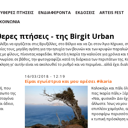
ΕΥΘΕΡΕΣ ΠΤΗΣΕΙΣ
ΕΝΔΙΑΦΕΡΟΝΤΑ
ΕΚΔΟΣΕΙΣ
ARTEIS FEST
ΙΚΟΙΝΩΝΙΑ
ερες πτήσεις - της Birgit Urban
έξει να εργάζεται στις Βρυξέλλες, στο Βέλγιο και να ζει στον Άγιο Κήρυκο, στ
ρίες τους, μεγάλη αγάπη για την ησυχία των βουνών και των κρυφών παραλιών
με φίλους, πίνοντας καφεδάκι. Μ’αυτά η Ικαρία την καλούσε για χρόνια και τ
ην γνωρίσει σε βάθος, την φωτογραφίζει κατά τη διάρκεια των περιπάτων της
ληση γι’ αυτήν είναι να ακολουθεί το ρυθμό και να περιμένει…αλλά έχει διαλ
16/03/2018 - 12:19
Είμαι εγωίστρια και μου αρέσει #ikaria
ωή, που
Καλοκαίρι και πάλι ό
όσωπο της
πας; Ικαρία πάλι;» Ξ
 σταγόνα
«Ναι, φυσικά!» Δεν έχ
αι άδειο,
άλλωστε. Ίσως να μο
αι
επιπλέον χαμόγελο, α
προσφέρω περισσότερ
κ τυπική πρόσκληση 