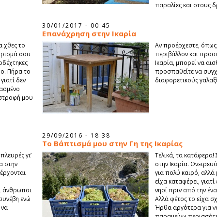
παραλίες και στους 
30/01/2017 - 00:45
Επανάχρηση στην Ικαρία
α χθες το
Αν προέρχεστε, όπως 
όρισμά σου
περιβάλλον και προσπ
οδέχτηκες
Ικαρία, μπορεί να αισ
μο. Πήρα το
προσπαθείτε να συγ
γιατί δεν
διαφορετικούς γαλαξί
ρασμένο
ιστροφή μου
29/09/2016 - 18:38
Το Βάπτισμά μου στην Γη της Ικαρίας
πλευρές γι’
Τελικά, τα κατάφερα!
α στην
στην Ικαρία. Ονειρευ
 έρχονται
για πολύ καιρό, αλλά 
είχα καταφέρει, γιατ
ι άνθρωποι
νησί πριν από την έν
συνέβη ενώ
Αλλά φέτος το είχα σ
 να
Ήρθα αργότερα για να
παραμείνω περισσότ