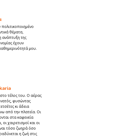
α
 πολιτικοποιημένο
τικά θέματα,
η ανάπτυξη της
ονομίας έχουν
καθημερινότητά μου.
karia
στο τέλος του. Ο αέρας
δυνατός, φυσώντας
ετσέτες κι άδεια
νω από την πλατεία. Οι
νται στα καφενεία
, οι χαιρετισμοί και οι
ίναι τόσο ζωηρά όσο
ραδύνεται η ζωή στις