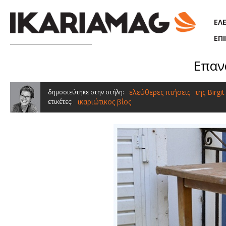
Παράκαμψη προς το κυρίως περιεχόμενο
ΕΛ
ΕΠ
Επαν
ελεύθερες πτήσεις
της Birgi
δημοσιεύτηκε στην στήλη:
ικαριώτικος βίος
ετικέτες: