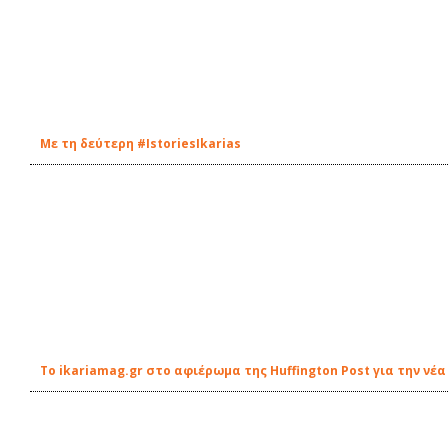
Με τη δεύτερη #IstoriesIkarias
Το ikariamag.gr στο αφιέρωμα της Huffington Post για την ν