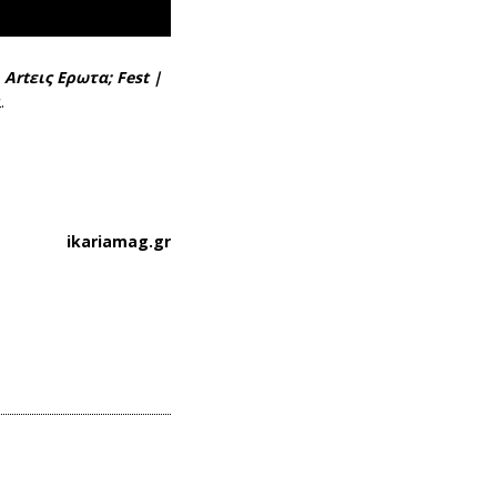
Artεις Ερωτα;
Fest |
.
ikariamag.gr