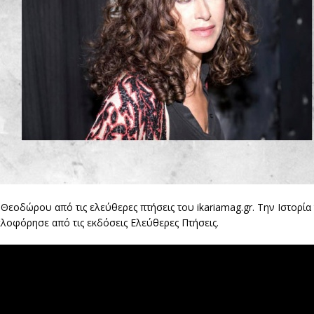
Θεοδώρου από τις ελεύθερες πτήσεις του ikariamag.gr. Την Ιστορία 
λοφόρησε από τις εκδόσεις Ελεύθερες Πτήσεις.