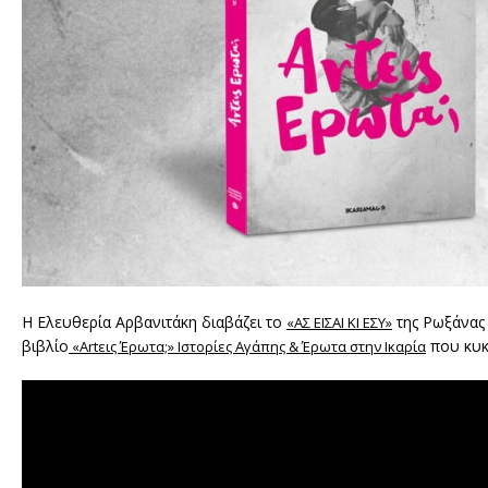
Η Ελευθερία Αρβανιτάκη διαβάζει το
της Ρωξάνας 
«ΑΣ ΕΙΣΑΙ ΚΙ ΕΣΥ»
βιβλίο
που κυκ
«Artεις Έρωτα;» Ιστορίες Αγάπης & Έρωτα στην Ικαρία