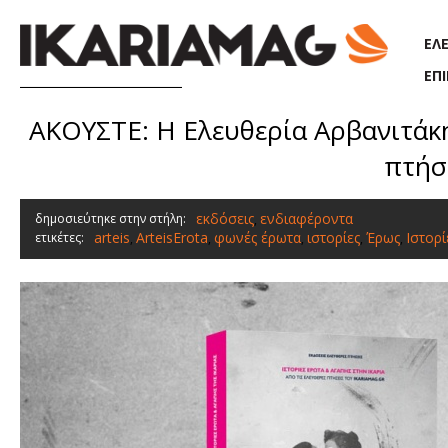
Παράκαμψη προς το κυρίως περιεχόμενο
ΕΛ
ΕΠ
ΑΚΟΥΣΤΕ: H Ελευθερία Αρβανιτάκη 
πτήσε
εκδόσεις
ενδιαφέροντα
δημοσιεύτηκε στην στήλη:
,
arteis
ArteisErota
φωνές έρωτα
ιστορίες
Έρως
Ιστορ
ετικέτες:
,
,
,
,
,