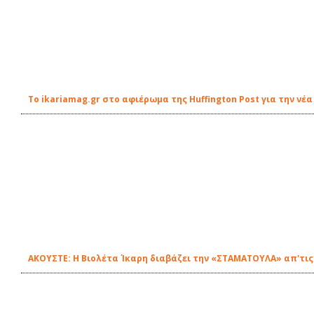
Το ikariamag.gr στο αφιέρωμα της Huffington Post για την ν
ΑΚΟΥΣΤΕ: Η Βιολέτα Ίκαρη διαβάζει την «ΣΤΑΜΑΤΟΥΛΑ» απ'τις