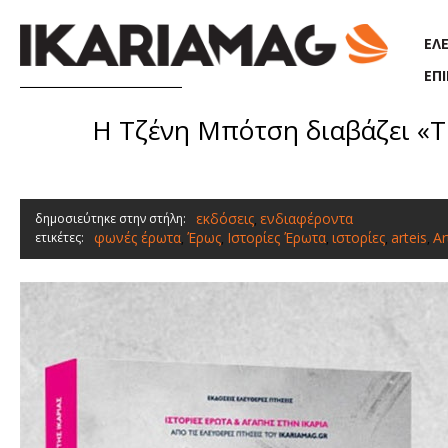
Παράκαμψη προς το κυρίως περιεχόμενο
ΕΛ
ΕΠ
Η Τζένη Μπότση διαβάζει «Τ
εκδόσεις
ενδιαφέροντα
δημοσιεύτηκε στην στήλη:
,
φωνές έρωτα
Έρως
Ιστορίες Έρωτα
ιστορίες
arteis
Ar
ετικέτες:
,
,
,
,
,