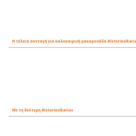
Η τέλεια συνταγή για καλοκαιρινή μακαρονάδα #IstoriesIkari
Με τη δεύτερη #IstoriesIkarias