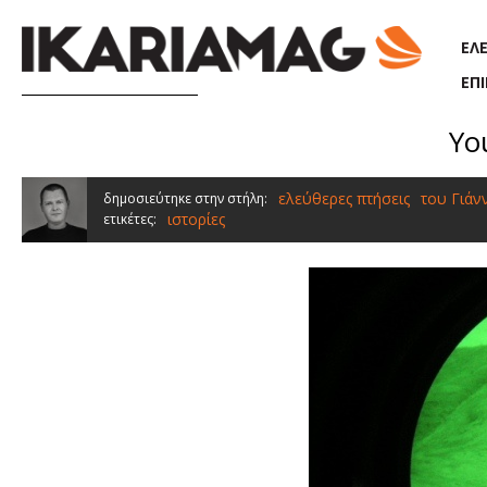
Παράκαμψη προς το κυρίως περιεχόμενο
ΕΛ
ΕΠ
Yo
ελεύθερες πτήσεις
του Γιάν
δημοσιεύτηκε στην στήλη:
ιστορίες
ετικέτες: