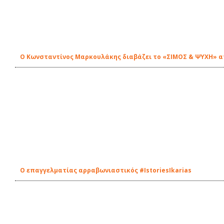
Ο Κωνσταντίνος Μαρκουλάκης διαβάζει το «ΣΙΜΟΣ & ΨΥΧΗ» απ'
Ο επαγγελματίας αρραβωνιαστικός #IstoriesIkarias