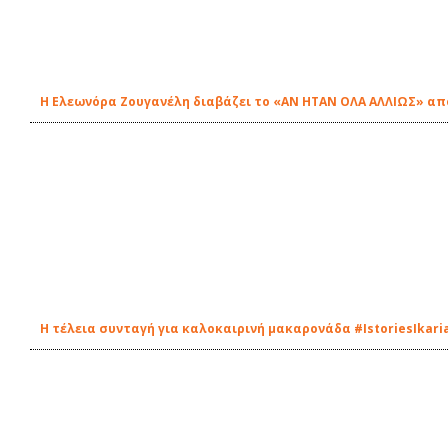
Η Ελεωνόρα Ζουγανέλη διαβάζει το «ΑΝ ΗΤΑΝ ΟΛΑ ΑΛΛΙΩΣ» από
Η τέλεια συνταγή για καλοκαιρινή μακαρονάδα #IstoriesIkari