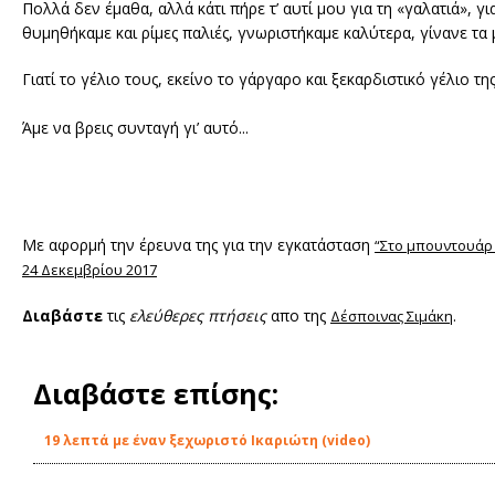
Πολλά δεν έμαθα, αλλά κάτι πήρε τ’ αυτί μου για τη «γαλατιά», γι
θυμηθήκαμε και ρίμες παλιές, γνωριστήκαμε καλύτερα, γίνανε τα 
Γιατί το γέλιο τους, εκείνο το γάργαρο και ξεκαρδιστικό γέλιο τ
Άμε να βρεις συνταγή γι’ αυτό...
Με αφορμή την έρευνα της για την εγκατάσταση
“Στο μπουντουάρ 
24 Δεκεμβρίου 2017
Διαβάστε
τις
ελεύθερες πτήσεις
απο της
.
Δέσποινας Σιμάκη
Διαβάστε επίσης:
19 λεπτά με έναν ξεχωριστό Ικαριώτη (video)