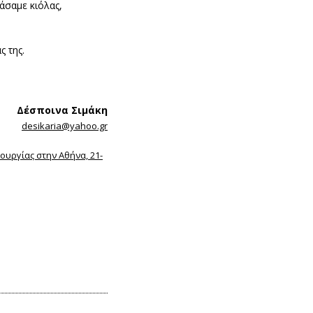
λάσαμε κιόλας,
ς της.
Δέσποινα Σιμάκη
desikaria@yahoo.gr
ουργίας στην Αθήνα, 21-