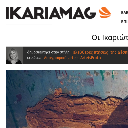
Παράκαμψη προς το κυρίως περιεχόμενο
ΕΛ
ΕΠ
Οι Ικαριώ
ελεύθερες πτήσεις
της Δέσπ
δημοσιεύτηκε στην στήλη:
Λαογραφικά
arteis
ArteisErota
ετικέτες:
,
,