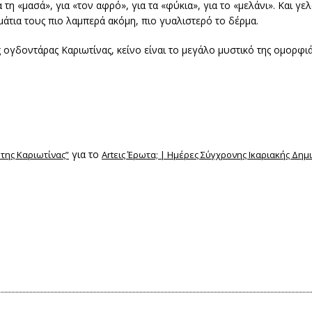
α τη «μασά», για «τον αφρό», για τα «φύκια», για το «μελάνι». Και γε
μάτια τους πιο λαμπερά ακόμη, πιο γυαλιστερό το δέρμα.
ης ογδοντάρας Καριωτίνας, κείνο είναι το μεγάλο μυστικό της ομορφιά
για το
της Καριωτίνας”
Artεις Έρωτα; | Ημέρες Σύγχρονης Ικαριακής Δημι