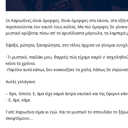
Οι Καριωτίνες είναι όμορφες. Είναι όμορφες στα είκοσι, στα εξή
περιποιούνται τον εαυτό τους κιόλας. Μα πιο όμορφες δε γίνανε
μυστικό κρύβεται πίσω απ’ τα αρυτίδιαστα μάγουλα, τα λαμπερά 
Έψαξα, ρώτησα, ξαναρώτησα, στο τέλος άρχισα να γίνομαι ενοχλη
-Τι μυστικό, παιδάκι μου, θαρρείς πώς είχαμε καιρό ν’ ασχοληθ
κείνα τα χρόνια.
-Παρόλα αυτά κάπως δεν κοκκινίζατε τα χείλη; Κάπως δε στρώνατε
Αυτές γελάγανε.
– Βρε, τίποτα. Ε, άμα είχε καμιά άντρα ναυτικό και της έφερνε κάν
- Ε, άμε, κάμε.
Γιατί Καριωτίνα είμαι κι εγώ. Και το μυστικό το σπουδαίο το ξέ
σκεφτόμουν....