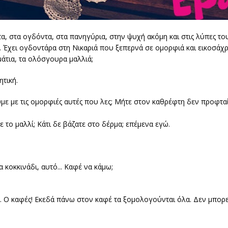
ντα, στα ογδόντα, στα πανηγύρια, στην ψυχή ακόμη και στις λύπες το
. Έχει ογδοντάρα στη Νικαριά που ξεπερνά σε ομορφιά και εικοσάχ
μάτια, τα ολόσγουρα μαλλιά;
τική.
ούμε με τις ομορφιές αυτές που λες; Μήτε στον καθρέφτη δεν προφτα
 το μαλλί; Κάτι δε βάζατε στο δέρμα; επέμενα εγώ.
α κοκκινάδι, αυτό... Καφέ να κάμω;
ρω. Ο καφές! Εκεδά πάνω στον καφέ τα ξομολογούνται όλα. Δεν μπορε