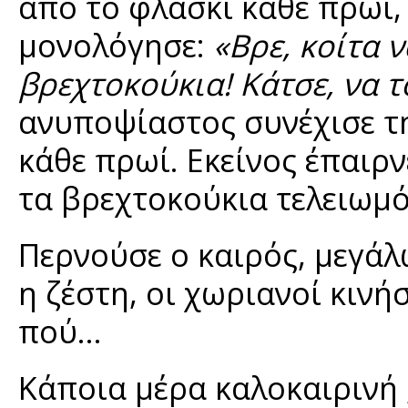
από το φλασκί κάθε πρωί,
μονολόγησε:
«Βρε, κοίτα ν
βρεχτοκούκια! Κάτσε, να
ανυποψίαστος συνέχισε τη
κάθε πρωί. Εκείνος έπαιρν
τα βρεχτοκούκια τελειωμό
Περνούσε ο καιρός, μεγάλω
η ζέστη, οι χωριανοί κινή
πού…
Κάποια μέρα καλοκαιρινή 