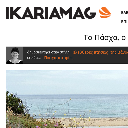
Παράκαμψη προς το κυρίως περιεχόμενο
ΕΛ
ΕΠ
Το Πάσχα, ο
ελεύθερες πτήσεις
της Βάνα
δημοσιεύτηκε στην στήλη:
Πάσχα
ιστορίες
ετικέτες:
,