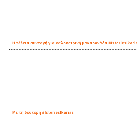
Η τέλεια συνταγή για καλοκαιρινή μακαρονάδα #IstoriesIkari
Με τη δεύτερη #IstoriesIkarias