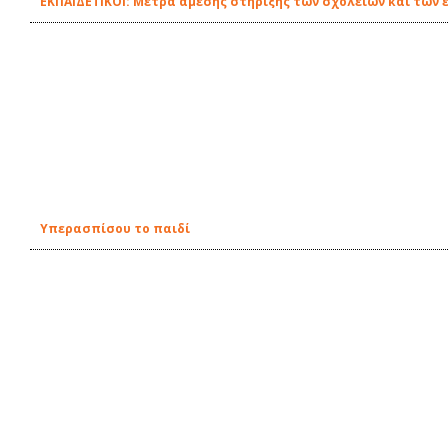
EΚΠΑΙΔΕΤΙΚΟΙ: Μέτρα άμεσης στήριξης των σχολείων και των 
Υπερασπίσου το παιδί