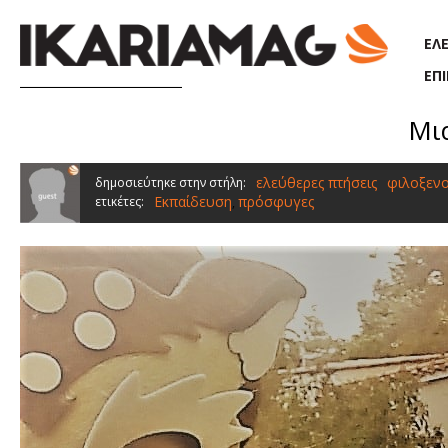
Παράκαμψη προς το κυρίως περιεχόμενο
ΕΛ
ΕΠ
Μια
ελεύθερες πτήσεις
φιλοξενο
δημοσιεύτηκε στην στήλη:
Εκπαίδευση
πρόσφυγες
ετικέτες:
,