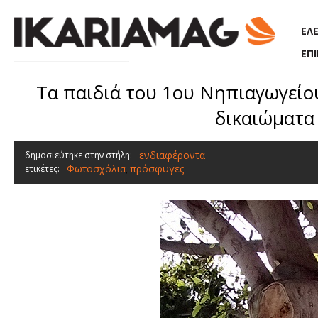
Παράκαμψη προς το κυρίως περιεχόμενο
ΕΛ
ΕΠ
Τα παιδιά του 1ου Νηπιαγωγείου
δικαιώματα
ενδιαφέροντα
δημοσιεύτηκε στην στήλη:
Φωτοσχόλια
πρόσφυγες
ετικέτες:
,