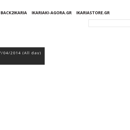
BACK2IKARIA
IKARIAKI-AGORA.GR
IKARIASTORE.GR
Φόρμα αναζήτησης
7/04/2014 (All day)