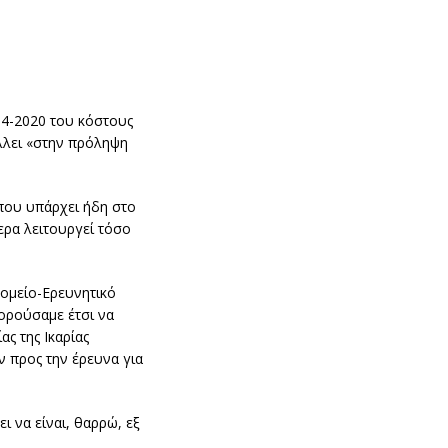
14-2020 του κόστους
άλλει «στην πρόληψη
 που υπάρχει ήδη στο
ερα λειτουργεί τόσο
ομείο-Ερευνητικό
πορούσαμε έτσι να
ας της Ικαρίας
ν προς την έρευνα για
 να είναι, θαρρώ, εξ