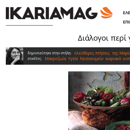
Παράκαμψη προς το κυρίως περιεχόμενο
ΕΛ
ΕΠ
Διάλογοι περί 
ελεύθερες πτήσεις
της Μαρί
δημοσιεύτηκε στην στήλη:
Μακροζωία
Υγεία
Νοσοκομείο
ικαριακά
ινσ
ετικέτες:
,
,
,
,