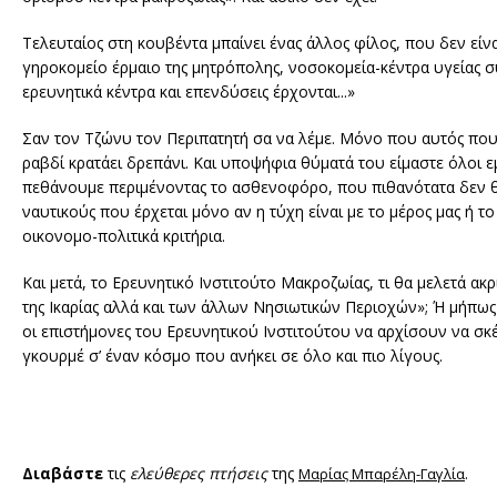
Τελευταίος στη κουβέντα μπαίνει ένας άλλος φίλος, που δεν είν
γηροκομείο έρμαιο της μητρόπολης, νοσοκομεία-κέντρα υγείας 
ερευνητικά κέντρα και επενδύσεις έρχονται...»
Σαν τον Τζώνυ τον Περιπατητή σα να λέμε. Μόνο που αυτός που π
ραβδί κρατάει δρεπάνι. Και υποψήφια θύματά του είμαστε όλοι 
πεθάνουμε περιμένοντας το ασθενοφόρο, που πιθανότατα δεν θα 
ναυτικούς που έρχεται μόνο αν η τύχη είναι με το μέρος μας ή 
οικονομο-πολιτικά κριτήρια.
Και μετά, το Ερευνητικό Ινστιτούτο Μακροζωίας, τι θα μελετά ακ
της Ικαρίας αλλά και των άλλων Νησιωτικών Περιοχών»; Ή μήπως τα
οι επιστήμονες του Ερευνητικού Ινστιτούτου να αρχίσουν να σκ
γκουρμέ σ’ έναν κόσμο που ανήκει σε όλο και πιο λίγους.
Διαβάστε
τις
ελεύθερες πτήσεις
της
.
Μαρίας Μπαρέλη-Γαγλία