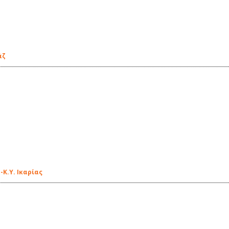
άζ
Κ.Υ. Ικαρίας