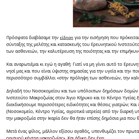
Πρόσφατα διαβάσαμε την
για την εισήγηση που πρόκειτα
είδηση
σύνταξης της μελέτης και κατασκευής του Ερευνητικού Ινστιτούτ
των ασθενειών, την καλυτέρευση της ποιότητας και την επιμήκυν
Και αναρωτιέμαι κι εγώ η αγαθή: Γιατί να μη γίνει αυτό το Ερε
νησί μας και που είναι ύψιστης σημασίας για την υγεία και την 
περισσότερο συμβάλλει «στην πρόληψη των ασθενειών, την καλυτ
Δηλαδή του Νοσοκομείου και των υπόλοιπων δημόσιων δομών υγ
Ινστιτούτο Μακροζωίας στον Άγιο Κήρυκο και το Κέντρο Υγείας-
διεκδικήσουμε περισσότερες ειδικότητες και θέσεις γιατρών; Και
(Νοσοκομείο, Κέντρο Υγείας, αγροτικά ιατρεία) από την διαρκή
την μακροζωία στην Ικαρία δεν θα ήταν επίσης δημόσια μια που 
Μετά ένας φίλος, μάλλον εξίσου αγαθός, υπενθυμίζει τον πρωταρ
ορισμού κέντρα μακροζωίας». Και άδικο δεν έχει.