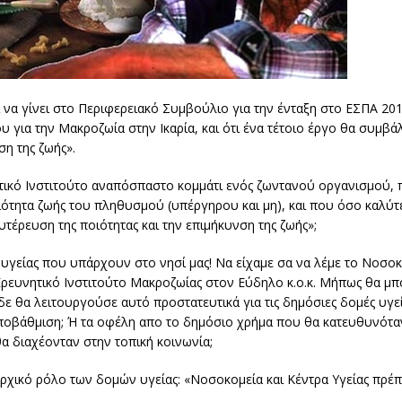
ι να γίνει στο Περιφερειακό Συμβούλιο για την ένταξη στο ΕΣΠΑ 20
ου για την Μακροζωία στην Ικαρία, και ότι ένα τέτοιο έργο θα συμβ
ση της ζωής».
υνητικό Ινστιτούτο αναπόσπαστο κομμάτι ενός ζωντανού οργανισμού,
ποιότητα ζωής του πληθυσμού (υπέργηρου και μη), και που όσο καλύτ
έρευση της ποιότητας και την επιμήκυνση της ζωής»;
είας που υπάρχουν στο νησί μας! Να είχαμε σα να λέμε το Νοσοκ
Ερευνητικό Ινστιτούτο Μακροζωίας στον Εύδηλο κ.ο.κ. Μήπως θα μ
 δε θα λειτουργούσε αυτό προστατευτικά για τις δημόσιες δομές υγεί
 υποβάθμιση; Ή τα οφέλη απο το δημόσιο χρήμα που θα κατευθυνότα
θα διαχέονταν στην τοπική κοινωνία;
χικό ρόλο των δομών υγείας: «Νοσοκομεία και Κέντρα Υγείας πρέπει